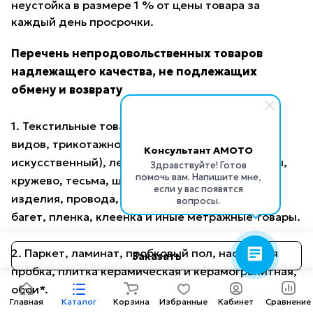
неустойка в размере 1 % от цены товара за
каждый день просрочки.
Перечень непродовольственных товаров
надлежащего качества, не подлежащих
обмену и возврату
1. Текстильные товары (ткани из волокон всех
видов, трикотажное и гардинное полотно, мех
Консультант AMOTO
искусственный), лентоткацкие изделия (ленты,
Здравствуйте! Готов
помочь вам. Напишите мне,
кружево, тесьма, шнуры, бахрома), ковровые
если у вас появятся
изделия, провода, шнуры, кабели, линолеум,
вопросы.
багет, пленка, клеенка и иные метражные товары.
2. Паркет, ламинат, пробковый пол, настенная
Заказать
пробка, плитка керамическая и керамогранитная,
обои*.
Главная
Каталог
Корзина
Избранные
Кабинет
Сравнение