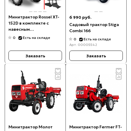
Минитрактор Rossel XT-
6 990 руб.
152D в комплекте с
Садовый трактор Stiga
навесным
Combi 166
оборудованием
0
Есть на складе
0
Есть на складе
Арт.
00005542
Заказать
Заказать
Минитрактор Молот
Минитрактор Fermer FT-