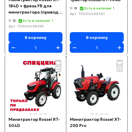
184D + фреза FR для
0
Есть в наличии: 1
минитрактора (привод
Арт.
ТП000468361
от цепи)
0
Есть в наличии: 1
Арт.
ТП000468295
В корзину
В корзину
Минитрактор Rossel RT-
Минитрактор Rossel XT-
504D
20D Pro