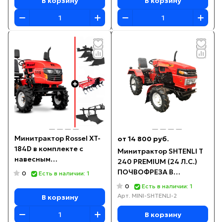
В корзину
В корзину
Минитрактор Rossel XT-
от 14 800 руб.
184D в комплекте с
Минитрактор SHTENLI T
навесным
240 PREMIUM (24 Л.С.)
оборудованием
ПОЧВОФРЕЗА В
0
Есть в наличии: 1
ПОДАРОК!
0
Есть в наличии: 1
Арт.
MINI-SHTENLI-2
В корзину
В корзину