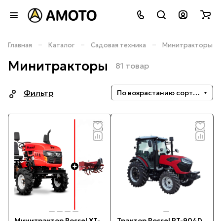
–
–
–
Главная
Каталог
Садовая техника
Минитракторы
Минитракторы
81 товар
Фильтр
По возрастанию сортировки
Минитрактор Rossel XT-
Трактор Rossel RT-904D