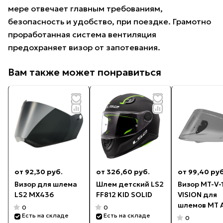
мере отвечает главным требованиям,
безопасность и удобство, при поездке. Грамотно
проработанная система вентиляция
предохраняет визор от запотевания.
Вам также может понравиться
от 92,30 руб.
от 326,60 руб.
от 99,40 руб
Визор для шлема
Шлем детский LS2
Визор MT-V-
LS2 MX436
FF812 KID SOLID
VISION для
шлемов MT 
0
0
Optimus
Есть на складе
Есть на складе
0