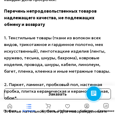
Перечень непродовольственных товаров
надлежащего качества, не подлежащих
обмену и возврату
1. Текстильные товары (ткани из волокон всех
видов, трикотажное и гардинное полотно, мех
искусственный), лентоткацкие изделия (ленты,
Консультант AMOTO
кружево, тесьма, шнуры, бахрома), ковровые
Здравствуйте! Готов
изделия, провода, шнуры, кабели, линолеум,
помочь вам. Напишите мне,
если у вас появятся
багет, пленка, клеенка и иные метражные товары.
вопросы.
2. Паркет, ламинат, пробковый пол, настенная
пробка, плитка керамическая и керамогранитная,
Заказать
обои*.
3. Белье нательное, белье для новорожденных и
Главная
Каталог
Корзина
Избранные
Кабинет
Сравнение