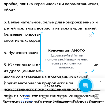
пробка, плитка керамическая и керамогранитная,
обои*.
3. Белье нательное, белье для новорожденных и
детей ясельного возраста из всех видов тканей,
бельевые трикотажные изделия, кроме
спортивных, корсетные изделия.
Консультант AMOTO
4. Чулочно-носочные изделия.
Здравствуйте! Готов
помочь вам. Напишите мне,
если у вас появятся
5. Ювелирные и другие изделия, изготовленные
вопросы.
из драгоценных металлов и их сплавов, в том
числе со вставками из драгоценных камней,
других материалов природного или
Заказать
искусственного происхождения либо без них,
либо изготовленные из материалов природного
или искусственного происхождения со вставками
Главная
Каталог
Корзина
Избранные
Кабинет
Сравнение