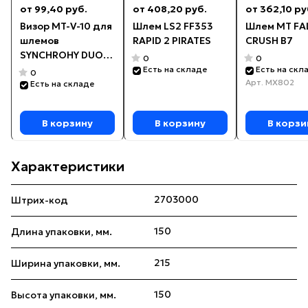
от 99,40 руб.
от 408,20 руб.
от 362,10 ру
Визор MT-V-10 для
Шлем LS2 FF353
Шлем MT F
шлемов
RAPID 2 PIRATES
CRUSH B7
SYNCHROHY DUO
0
0
SPORT
Есть на складе
Есть на скл
0
Арт.
MX802
Есть на складе
В корзину
В корзину
В корзи
Характеристики
2703000
Штрих-код
150
Длина упаковки, мм.
215
Ширина упаковки, мм.
150
Высота упаковки, мм.