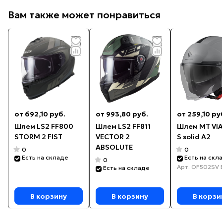
Вам также может понравиться
от 692,10 руб.
от 993,80 руб.
от 259,10 ру
Шлем LS2 FF800
Шлем LS2 FF811
Шлем MT VIA
STORM 2 FIST
VECTOR 2
S solid A2
ABSOLUTE
0
0
Есть на складе
Есть на скл
0
Арт.
OF502SV 
Есть на складе
В корзину
В корзину
В корзи