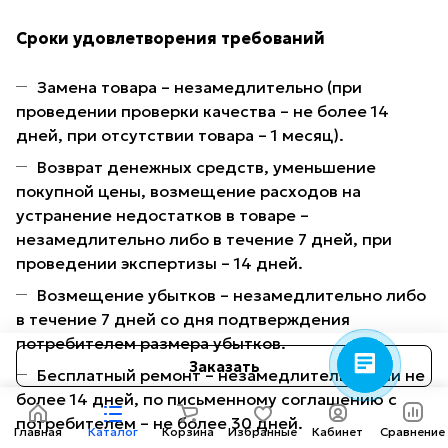
Сроки удовлетворения требований
Замена товара – незамедлительно (при
проведении проверки качества – не более 14
дней, при отсутствии товара – 1 месяц).
Возврат денежных средств, уменьшение
покупной цены, возмещение расходов на
устранение недостатков в товаре –
Консультант AMOTO
Здравствуйте! Готов
незамедлительно либо в течение 7 дней, при
помочь вам. Напишите мне,
проведении экспертизы – 14 дней.
если у вас появятся
вопросы.
Возмещение убытков – незамедлительно либо
в течение 7 дней со дня подтверждения
потребителем размера убытков.
Заказать
Бесплатный ремонт – незамедлительно или не
более 14 дней, по письменному соглашению с
потребителем – не более 30 дней.
Главная
Каталог
Корзина
Избранные
Кабинет
Сравнение