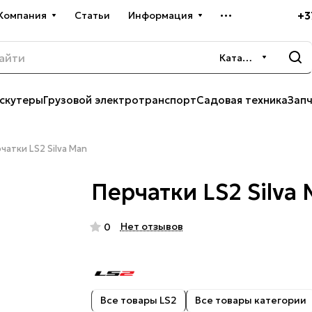
+3
Компания
Статьи
Информация
Каталог
скутеры
Грузовой электротранспорт
Садовая техника
Зап
чатки LS2 Silva Man
Перчатки LS2 Silva
Нет отзывов
0
Все товары LS2
Все товары категории