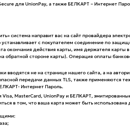
 Secure для UnionPay, а также БЕЛКАРТ – Интернет Пар
ить» система направит вас на сайт провайдера электр
 устанавливает с покупателем соединение по защищё
та окончания действия карты, имя держателя карты в 
 на обратной стороне карты). Операция оплаты банк
ки вводятся не на странице нашего сайта, а на авто
опасной передачи данных TLS, также применяются те
 БЕЛКАРТ- Интернет Пароль.
 Visa, MasterCard, UnionPay и БЕЛКАРТ, эмитирован
иться в том, что ваша карта может быть использована 
ющими:
аза;