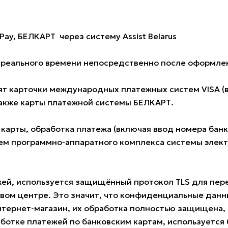
Pay, БЕЛКАРТ через систему Assist Belarus
е реального времени непосредственно после оформлен
 карточки международных платежных систем VISA (всех
также карты платежной системы БЕЛКАРТ.
 карты, обработка платежа (включая ввод номера ба
м программно-аппаратного комплекса системы электро
жей, используется защищённый протокол TLS для пе
овом центре. Это значит, что конфиденциальные данн
нтернет-магазин, их обработка полностью защищена, 
ботке платежей по банковским картам, используется б