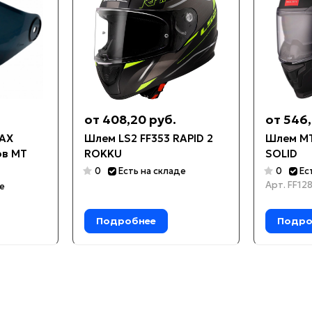
от 408,20 руб.
от 546,
MAX
Шлем LS2 FF353 RAPID 2
Шлем MT
ов MT
ROKKU
SOLID
0
Есть на складе
0
Ес
Арт.
FF12
де
Подробнее
Подро