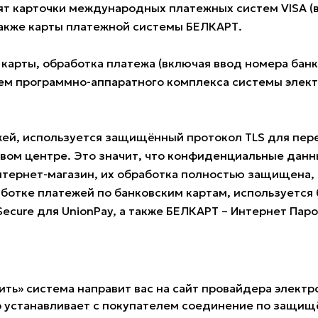
 карточки международных платежных систем VISA (всех
также карты платежной системы БЕЛКАРТ.
 карты, обработка платежа (включая ввод номера ба
м программно-аппаратного комплекса системы электро
жей, используется защищённый протокол TLS для пе
овом центре. Это значит, что конфиденциальные данн
нтернет-магазин, их обработка полностью защищена, 
ботке платежей по банковским картам, используется б
 Secure для UnionPay, а также БЕЛКАРТ – Интернет Пар
ить» система направит вас на сайт провайдера электр
 устанавливает с покупателем соединение по защищё