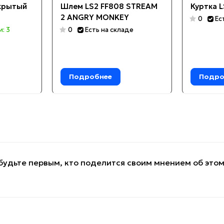
крытый
Шлем LS2 FF808 STREAM
Куртка L
2 ANGRY MONKEY
0
Ес
и: 3
0
Есть на складе
Подробнее
Подро
будьте первым, кто поделится своим мнением об это