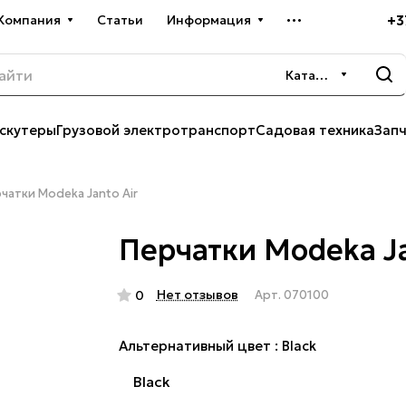
+3
Компания
Статьи
Информация
Каталог
скутеры
Грузовой электротранспорт
Садовая техника
Зап
чатки Modeka Janto Air
Перчатки Modeka Ja
Нет отзывов
0
Арт.
070100
Альтернативный цвет :
Black
Black