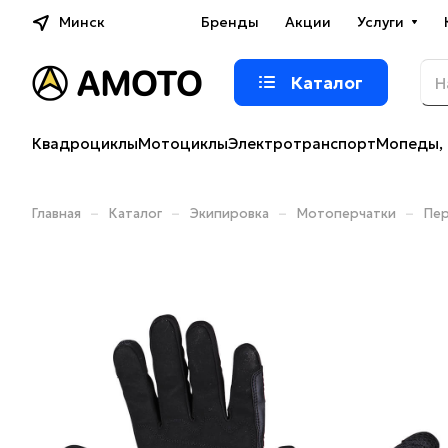
Минск
Бренды
Акции
Услуги
Каталог
Квадроциклы
Мотоциклы
Электротранспорт
Мопеды, 
–
–
–
–
Главная
Каталог
Экипировка
Мотоперчатки
Пер