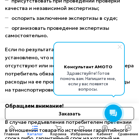
присутствовать при проведении проверки
качества и независимой экспертизы;
оспорить заключение экспертизы в суде;
организовать проведение экспертизы
самостоятельно.
Если по результатам экспертизы будет
установлено, что недостатки в товаре
отсутствуют или непроизводственного характера
Консультант AMOTO
потребитель обязан возместить продавцу
Здравствуйте! Готов
помочь вам. Напишите мне,
расходы на ее проведение (в том числе расходы
если у вас появятся
вопросы.
на транспортировку товара).
Обращаем внимание!
Заказать
В случае предъявления потребителем претензии
в отношении товара по истечении гарантийного
Главная
Каталог
Корзина
Избранные
Кабинет
Сравнение
срока либо, гарантийный срок на который не