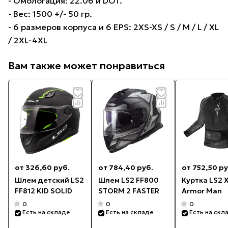
- Омологация: 22.06 и DOT.
- Вес: 1500 +/- 50 гр.
- 6 размеров корпуса и 6 EPS: 2XS-XS / S / M / L / XL
/ 2XL-4XL
Вам также может понравиться
от 326,60 руб.
от 784,40 руб.
от 752,50 ру
Шлем детский LS2
Шлем LS2 FF800
Куртка LS2 X
FF812 KID SOLID
STORM 2 FASTER
Armor Man
0
0
0
Есть на складе
Есть на складе
Есть на скл