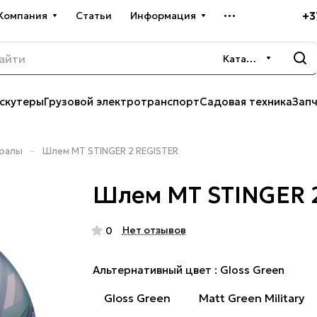
+3
Компания
Статьи
Информация
Каталог
скутеры
Грузовой электротранспорт
Садовая техника
Зап
–
ралы
Шлем MT STINGER 2 REGISTER
Шлем MT STINGER 
Нет отзывов
0
Альтернативный цвет :
Gloss Green
Gloss Green
Matt Green Military