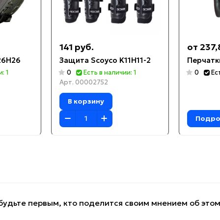
141 руб.
от 237,
26H26
Защита Scoyco K11H11-2
Перчатки
: 1
0
Есть в наличии: 1
0
Ес
Арт.
00002752
В корзину
Подро
будьте первым, кто поделится своим мнением об это