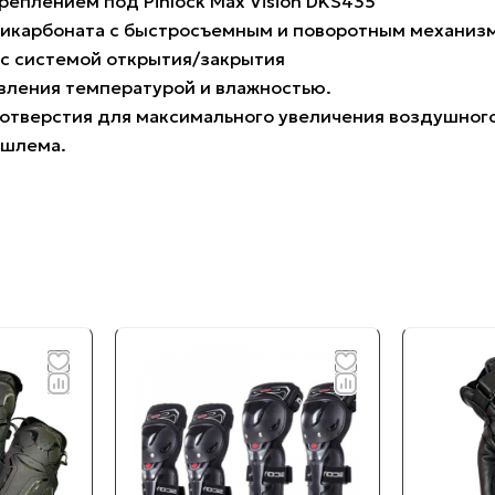
реплением под Pinlock Max Vision DKS435
ликарбоната с быстросъемным и поворотным механиз
 с системой открытия/закрытия
авления температурой и влажностью.
 отверстия для максимального увеличения воздушного
 шлема.