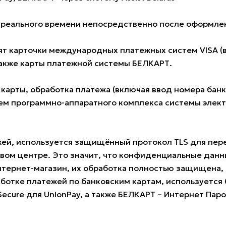
е реального времени непосредственно после оформлен
 карточки международных платежных систем VISA (всех
также карты платежной системы БЕЛКАРТ.
 карты, обработка платежа (включая ввод номера ба
м программно-аппаратного комплекса системы электро
жей, используется защищённый протокол TLS для пе
овом центре. Это значит, что конфиденциальные данн
нтернет-магазин, их обработка полностью защищена, 
ботке платежей по банковским картам, используется б
 Secure для UnionPay, а также БЕЛКАРТ – Интернет Пар