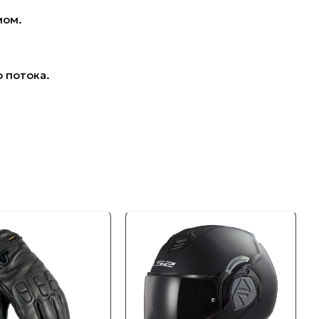
мом.
 потока.