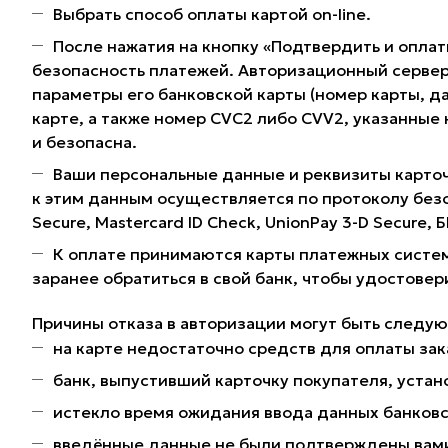
Выбрать способ оплаты картой on-line.
После нажатия на кнопку «Подтвердить и оплат
безопасность платежей. Авторизационный сервер
параметры его банковской карты (номер карты, да
карте, а также номер CVC2 либо CVV2, указанные
и безопасна.
Ваши персональные данные и реквизиты карточ
к этим данным осуществляется по протоколу без
Secure, Mastercard ID Check, UnionPay 3-D Secure,
К оплате принимаются карты платежных систем
заранее обратиться в свой банк, чтобы удостовер
Причины отказа в авторизации могут быть следу
на карте недостаточно средств для оплаты зак
банк, выпустивший карточку покупателя, устано
истекло время ожидания ввода данных банковс
введённые данные не были подтверждены вами 