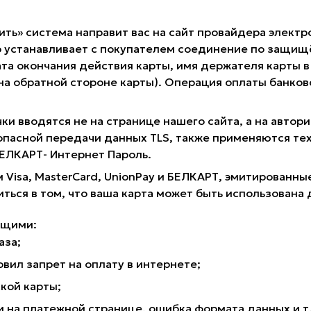
ить» система направит вас на сайт провайдера электр
 устанавливает с покупателем соединение по защищё
та окончания действия карты, имя держателя карты в 
 на обратной стороне карты). Операция оплаты банк
ки вводятся не на странице нашего сайта, а на авто
опасной передачи данных TLS, также применяются те
 БЕЛКАРТ- Интернет Пароль.
 Visa, MasterCard, UnionPay и БЕЛКАРТ, эмитирован
иться в том, что ваша карта может быть использована 
ющими:
аза;
вил запрет на оплату в интернете;
кой карты;
на платежной странице, ошибка формата данных и т