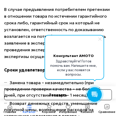
В случае предъявления потребителем претензии
в отношении товара по истечении гарантийного
срока либо, гарантийный срок на который не
установлен, ответственность по доказыванию
возлагается на потребителя: он должен подать
заявление в экспертную организацию для
проведения экспертизы товара. Оплата
Консультант AMOTO
экспертизы осуществляется продавцом.
Здравствуйте! Готов
помочь вам. Напишите мне,
Сроки удовлетворения требований
если у вас появятся
вопросы.
Замена товара – незамедлительно (при
проведении проверки качества – не более 14
Заказать
дней, при отсутствии товара – 1 месяц).
Возврат денежных средств, уменьшение
покупной цены, возмещение расходов на
Главная
Каталог
Корзина
Избранные
Кабинет
Сравнение
устранение недостатков в товаре –