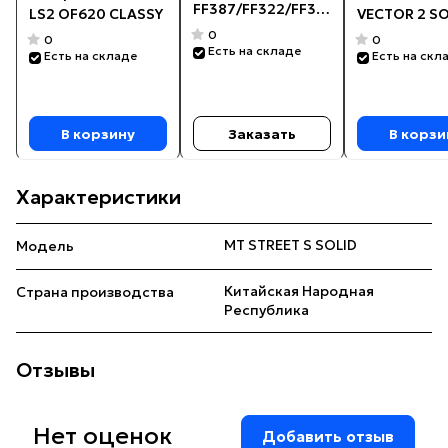
FF387/FF322/FF358
LS2 OF620 CLASSY
VECTOR 2 SO
SNOW DOUBLE
0
0
0
Есть на складе
Есть на складе
Есть на скл
В корзину
Заказать
В корзи
Характеристики
MT STREET S SOLID
Модель
Китайская Народная
Страна производства
Республика
Отзывы
Нет оценок
Добавить отзыв