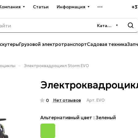
+3
Компания
Статьи
Информация
Каталог
скутеры
Грузовой электротранспорт
Садовая техника
Зап
–
роциклы
Электроквадроцикл Storm EVO
Электроквадроцик
Нет отзывов
0
Арт.
EVO
Альтернативный цвет :
Зеленый