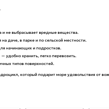
е
а и не выбрасывает вредные вещества.
на даче, в парке и по сельской местности.
ля начинающих и подростков.
н
— удобно хранить, легко перевозить.
чных типов поверхностей.
адроцикл, который подарит море удовольствия от во