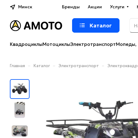
Минск
Бренды
Акции
Услуги
Каталог
Квадроциклы
Мотоциклы
Электротранспорт
Мопеды, 
–
–
–
Главная
Каталог
Электротранспорт
Электроквад