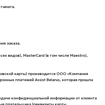
стамата.
ия заказа.
 видов), MasterCard (в том числе Maestro),
нковской карты) производится ООО «Компания
нных платежей Assist Belarus, которая прошла
редачи конфиденциальной информации от клиента
ые плательщика (реквизиты карты,