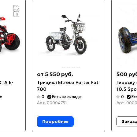
от 5 550 руб.
500 ру
TA E-
Трицикл Eltreco Porter Fat
Гироскут
700
10.5 Spo
де
0
Есть на складе
0
Ес
Арт.
00004751
Арт.
0000
Подробнее
Заказ