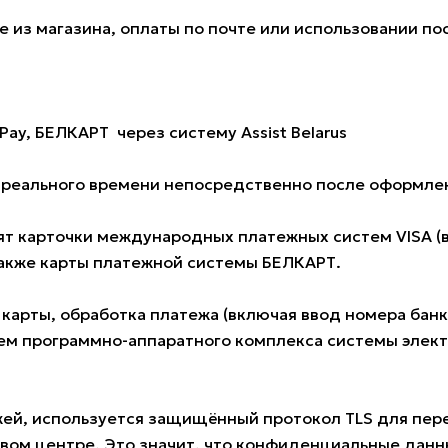
 из магазина, оплаты по почте или использовании по
Pay, БЕЛКАРТ через систему Assist Belarus
е реального времени непосредственно после оформлен
 карточки международных платежных систем VISA (всех
также карты платежной системы БЕЛКАРТ.
 карты, обработка платежа (включая ввод номера ба
м программно-аппаратного комплекса системы электро
жей, используется защищённый протокол TLS для пе
овом центре. Это значит, что конфиденциальные данн