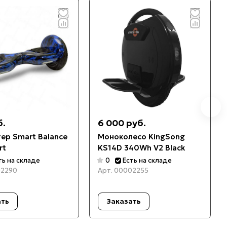
б.
6 000 руб.
ер Smart Balance
Моноколесо KingSong
rt
KS14D 340Wh V2 Black
ть на складе
0
Есть на складе
2290
Арт.
00002255
ать
Заказать