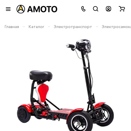
–
–
–
Главная
Каталог
Электротранспорт
Электросамок