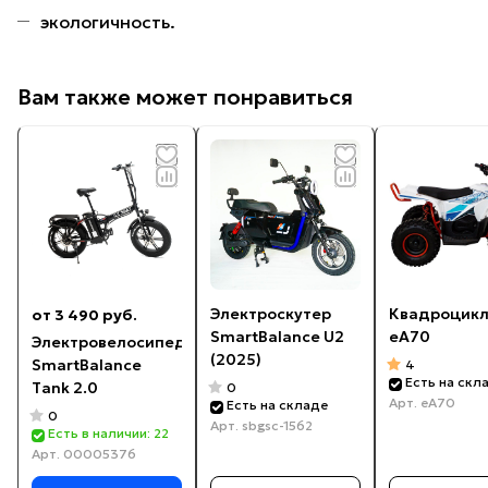
экологичность.
Вам также может понравиться
Электроскутер
Квадроцикл
от 3 490 руб.
SmartBalance U2
еA70
Электровелосипед
(2025)
SmartBalance
4
Есть на скл
Tank 2.0
0
Арт.
еA70
Есть на складе
0
Арт.
sbgsc-1562
Есть в наличии: 22
Арт.
00005376