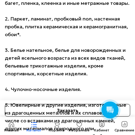
багет, пленка, клеенка и иные метражные товары.
2. Паркет, ламинат, пробковый пол, настенная
пробка, плитка керамическая и керамогранитная,
обои*.
3. Белье нательное, белье для новорожденных и
детей ясельного возраста из всех видов тканей,
бельевые трикотажные изделия, кроме
спортивных, корсетные изделия.
4. Чулочно-носочные изделия.
5. Ювелирные и другие изделия, изготовленные
Заказать
из драгоценных металлов и их сплавов, в том
числе со вставками из драгоценных камней,
других материалов природного или
Главная
Каталог
Корзина
Избранные
Кабинет
Сравнение