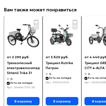
Вам также может понравиться
от 2 290 руб.
от 3 620 руб.
от 4 440 ру
Трехколесный
Трицикл Rutrike
Трицикл GR
электровелосипед
Патрон
CITY e-ALFA 
Shtenli Trike 31
0
0
Есть на складе
Есть на скл
0
Арт.
00004949
Арт.
0000468
Есть на складе
Арт.
Shtenli-Tr31-36
В корзину
В корзину
В корзи