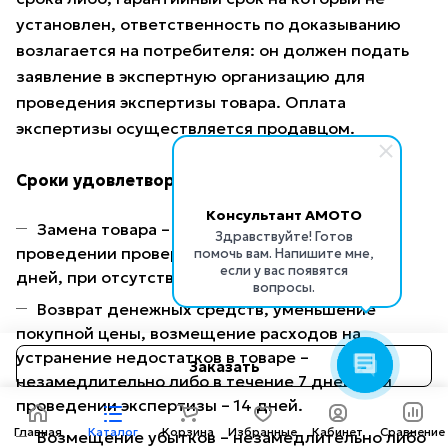
установлен, ответственность по доказыванию
возлагается на потребителя: он должен подать
заявление в экспертную организацию для
проведения экспертизы товара. Оплата
экспертизы осуществляется продавцом.
Сроки удовлетворения требований
Консультант AMOTO
Замена товара – незамедлительно (при
Здравствуйте! Готов
проведении проверки качества – не более 14
помочь вам. Напишите мне,
если у вас появятся
дней, при отсутствии товара – 1 месяц).
вопросы.
Возврат денежных средств, уменьшение
покупной цены, возмещение расходов на
устранение недостатков в товаре –
Заказать
незамедлительно либо в течение 7 дней, при
проведении экспертизы – 14 дней.
Главная
Каталог
Корзина
Избранные
Кабинет
Сравнение
Возмещение убытков – незамедлительно либо