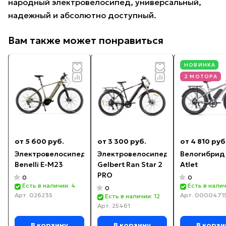
народный электровелосипед, универсальный,
надежный и абсолютно доступный.
Вам также может понравиться
НОВИНКА
2 МОТОРА
от 5 600 руб.
от 3 300 руб.
от 4 810 руб
Электровелосипед
Электровелосипед
Велогибрид
Benelli E-M23
Gelbert Ran Star 2
Atlet
PRO
0
0
Есть в наличии: 4
Есть в налич
0
Арт.
026235
Арт.
0000471
Есть в наличии: 12
Арт.
25461
В корзину
В корзину
В корзи