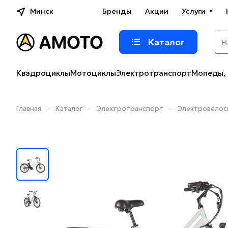
Минск
Бренды
Акции
Услуги
Каталог
Квадроциклы
Мотоциклы
Электротранспорт
Мопеды, 
–
–
–
Главная
Каталог
Электротранспорт
Электровело