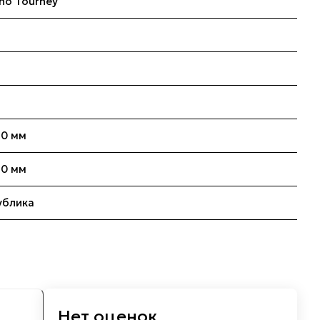
no Tourney
60 мм
60 мм
ублика
Нет оценок
м