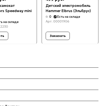
самокат
Детский электромобиль
rs Speedway mini
Hammer Elbrus (Эльбрус)
0
Есть на складе
Арт.
00001906
ть на складе
2230
ать
Заказать