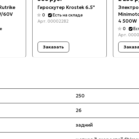
utrike
Гироскутер Krostek 6.5"
Электро
V/60V
Minimoto
0
Есть на складе
4 500W
Арт.
00002282
де
0
Ес
Арт.
0000
Заказать
Заказ
250
26
задний