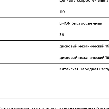
цепная 7 скоростей Shima
110
Li-ION быстросъёмный
36
дисковый механический 1
дисковый механический 1
Китайская Народная Респ
будьте первым, кто поделится своим мнением об это