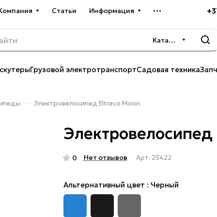
+3
Компания
Статьи
Информация
Каталог
скутеры
Грузовой электротранспорт
Садовая техника
Зап
–
сипеды
Электровелосипед Eltreco Moon
Электровелосипед 
Нет отзывов
0
Арт.
25422
Альтернативный цвет :
Черный