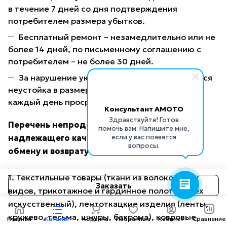
в течение 7 дней со дня подтверждения
потребителем размера убытков.
Бесплатный ремонт – незамедлительно или не
более 14 дней, по письменному соглашению с
потребителем – не более 30 дней.
За нарушение указанных сроков уплачивается
неустойка в размере 1 % от цены товара за
каждый день просрочки.
Консультант AMOTO
Здравствуйте! Готов
Перечень непродовольственных товаров
помочь вам. Напишите мне,
если у вас появятся
надлежащего качества, не подлежащих
вопросы.
обмену и возврату
1. Текстильные товары (ткани из волокон всех
Заказать
видов, трикотажное и гардинное полотно, мех
искусственный), лентоткацкие изделия (ленты,
кружево, тесьма, шнуры, бахрома), ковровые
Главная
Каталог
Корзина
Избранные
Кабинет
Сравнение