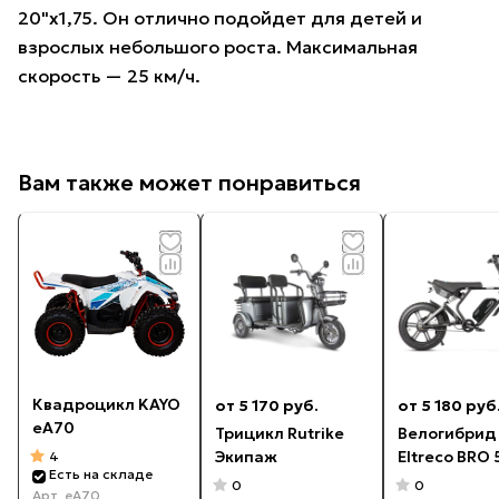
20"х1,75. Он отлично подойдет для детей и
взрослых небольшого роста. Максимальная
скорость — 25 км/ч.
Вам также может понравиться
Квадроцикл KAYO
от 5 170 руб.
от 5 180 руб
еA70
Трицикл Rutrike
Велогибрид
Экипаж
Eltreco BRO
4
Есть на складе
0
0
Арт.
еA70