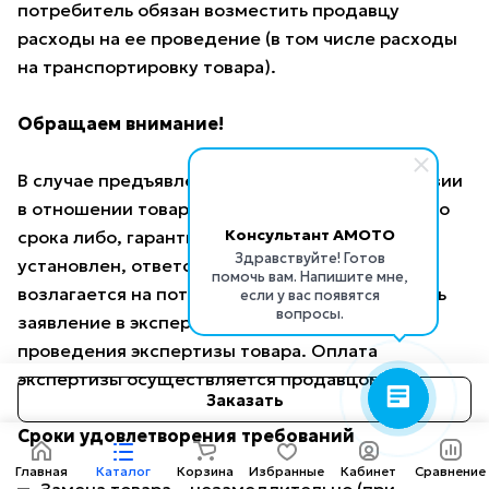
потребитель обязан возместить продавцу
расходы на ее проведение (в том числе расходы
на транспортировку товара).
Обращаем внимание!
В случае предъявления потребителем претензии
в отношении товара по истечении гарантийного
Консультант AMOTO
срока либо, гарантийный срок на который не
Здравствуйте! Готов
установлен, ответственность по доказыванию
помочь вам. Напишите мне,
возлагается на потребителя: он должен подать
если у вас появятся
вопросы.
заявление в экспертную организацию для
проведения экспертизы товара. Оплата
экспертизы осуществляется продавцом.
Заказать
Сроки удовлетворения требований
Главная
Каталог
Корзина
Избранные
Кабинет
Сравнение