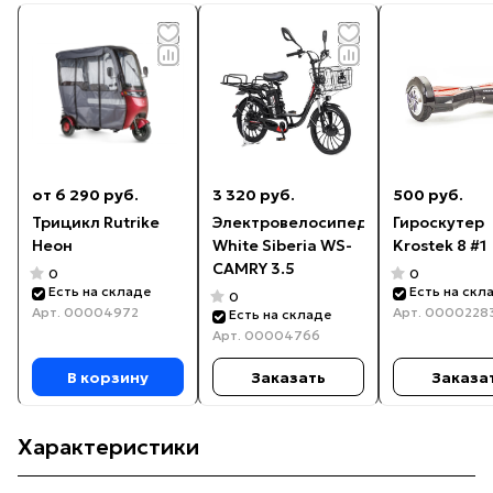
от 6 290 руб.
3 320 руб.
500 руб.
Трицикл Rutrike
Электровелосипед
Гироскутер
Неон
White Siberia WS-
Krostek 8 #1
CAMRY 3.5
0
0
Есть на складе
Есть на скл
0
Арт.
00004972
Арт.
0000228
Есть на складе
Арт.
00004766
В корзину
Заказать
Заказа
Характеристики