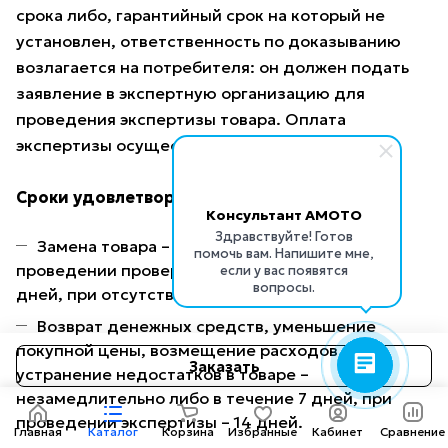
срока либо, гарантийный срок на который не
установлен, ответственность по доказыванию
возлагается на потребителя: он должен подать
заявление в экспертную организацию для
проведения экспертизы товара. Оплата
экспертизы осуществляется продавцом.
Сроки удовлетворения требований
Консультант AMOTO
Здравствуйте! Готов
Замена товара – незамедлительно (при
помочь вам. Напишите мне,
проведении проверки качества – не более 14
если у вас появятся
вопросы.
дней, при отсутствии товара – 1 месяц).
Возврат денежных средств, уменьшение
покупной цены, возмещение расходов на
Заказать
устранение недостатков в товаре –
незамедлительно либо в течение 7 дней, при
проведении экспертизы – 14 дней.
Главная
Каталог
Корзина
Избранные
Кабинет
Сравнение