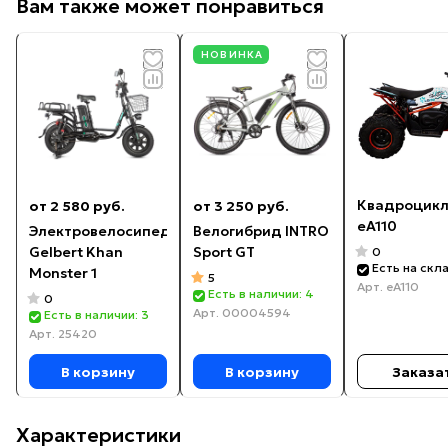
Вам также может понравиться
НОВИНКА
Квадроцикл
от 2 580 руб.
от 3 250 руб.
eA110
Электровелосипед
Велогибрид INTRO
Gelbert Khan
Sport GT
0
Есть на скл
Monster 1
5
Арт.
eA110
Есть в наличии: 4
0
Арт.
00004594
Есть в наличии: 3
Арт.
25420
В корзину
В корзину
Заказа
Характеристики