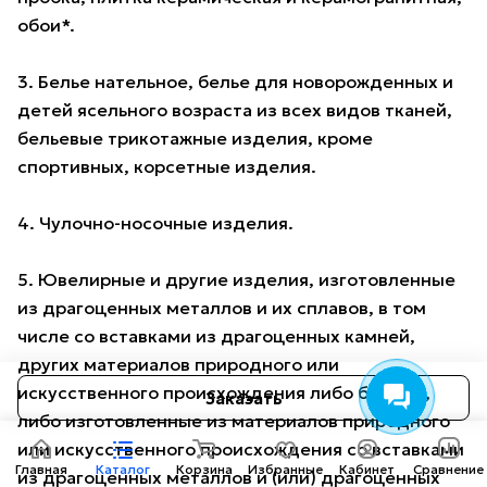
обои*.
3. Белье нательное, белье для новорожденных и
детей ясельного возраста из всех видов тканей,
бельевые трикотажные изделия, кроме
спортивных, корсетные изделия.
4. Чулочно-носочные изделия.
5. Ювелирные и другие изделия, изготовленные
из драгоценных металлов и их сплавов, в том
числе со вставками из драгоценных камней,
других материалов природного или
искусственного происхождения либо без них,
Заказать
либо изготовленные из материалов природного
или искусственного происхождения со вставками
Главная
Каталог
Корзина
Избранные
Кабинет
Сравнение
из драгоценных металлов и (или) драгоценных