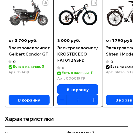
от 3 700 руб.
3 000 руб.
от 1 790 руб
Электровелосипед
Электровелосипед
Электровел
Gelbert Condor GT
KROSTEK ECO
Shtenli Mod
FAT01 24SPD
0
0
Есть в наличии: 3
Есть на скл
0
Арт.
25409
Арт.
ShtenliGT
Есть в наличии: 11
Арт.
00001979
В корзину
В корзину
В корзи
Характеристики