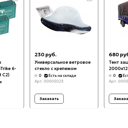
230 руб.
680 ру
х
Универсальное ветровое
Тент за
rike 6-
стекло с крепежом
2000x12
 C2)
0
Есть на складе
0
Ес
Арт.
00005023
Арт.
0000
де
Заказать
Заказ