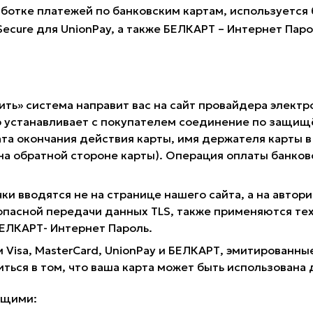
ботке платежей по банковским картам, используется б
 Secure для UnionPay, а также БЕЛКАРТ – Интернет Пар
ить» система направит вас на сайт провайдера электр
 устанавливает с покупателем соединение по защищё
та окончания действия карты, имя держателя карты в 
 на обратной стороне карты). Операция оплаты банк
ки вводятся не на странице нашего сайта, а на авто
опасной передачи данных TLS, также применяются те
 БЕЛКАРТ- Интернет Пароль.
 Visa, MasterCard, UnionPay и БЕЛКАРТ, эмитирован
иться в том, что ваша карта может быть использована 
ющими: