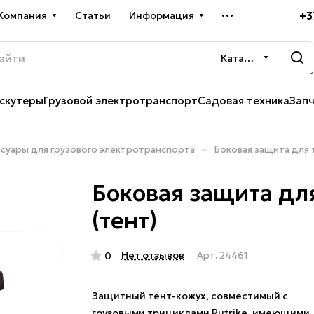
+3
Компания
Статьи
Информация
Каталог
скутеры
Грузовой электротранспорт
Садовая техника
Зап
–
ссуары для грузового электротранспорта
Боковая защита для 
Боковая защита дл
(тент)
Нет отзывов
0
Арт.
24461
Защитный тент-кожух, совместимый с
грузовыми трициклами Rutrike, имеющими