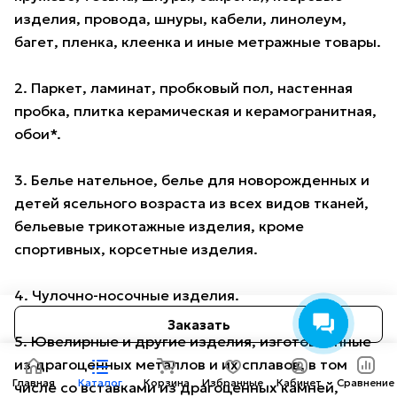
изделия, провода, шнуры, кабели, линолеум,
багет, пленка, клеенка и иные метражные товары.
2. Паркет, ламинат, пробковый пол, настенная
пробка, плитка керамическая и керамогранитная,
обои*.
3. Белье нательное, белье для новорожденных и
детей ясельного возраста из всех видов тканей,
бельевые трикотажные изделия, кроме
спортивных, корсетные изделия.
4. Чулочно-носочные изделия.
Заказать
5. Ювелирные и другие изделия, изготовленные
из драгоценных металлов и их сплавов, в том
Главная
Каталог
Корзина
Избранные
Кабинет
Сравнение
числе со вставками из драгоценных камней,