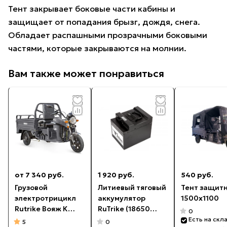
Тент закрывает боковые части кабины и
защищает от попадания брызг, дождя, снега.
Обладает распашными прозрачными боковыми
частями, которые закрываются на молнии.
Вам также может понравиться
от 7 340 руб.
1 920 руб.
540 руб.
Грузовой
Литиевый тяговый
Тент защит
электротрицикл
аккумулятор
1500x1100
Rutrike Вояж К
RuTrike (18650
0
1300 60V800W
MnCoNi) 60V20A/H
Есть на скл
5
0