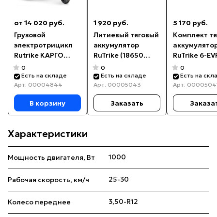
от 14 020 руб.
1 920 руб.
5 170 руб.
Грузовой
Литиевый тяговый
Комплект т
электротрицикл
аккумулятор
аккумулято
Rutrike КАРГО
RuTrike (18650
RuTrike 6-EV
Кабина Универсал
MnCoNi) 60V20A/H
(60V100A/H 
0
0
0
1500 60V1000W
Есть на складе
Есть на складе
Есть на скл
Арт.
00004844
Арт.
00005043
Арт.
0000504
В корзину
Заказать
Заказа
Характеристики
1000
Мощность двигателя, Вт
25-30
Рабочая скорость, км/ч
3,50-R12
Колесо переднее