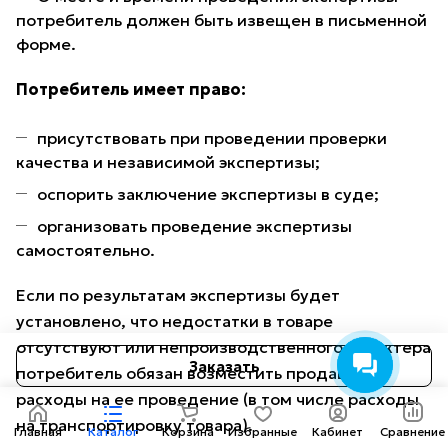
потребитель должен быть извещен в письменной
форме.
Потребитель имеет право:
присутствовать при проведении проверки
качества и независимой экспертизы;
оспорить заключение экспертизы в суде;
организовать проведение экспертизы
самостоятельно.
Если по результатам экспертизы будет
установлено, что недостатки в товаре
отсутствуют или непроизводственного характера
Заказать
потребитель обязан возместить продавцу
расходы на ее проведение (в том числе расходы
на транспортировку товара).
Главная
Каталог
Корзина
Избранные
Кабинет
Сравнение