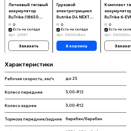
Литиевый тяговый
Грузовой
Комплект т
аккумулятор
электротрицикл
аккумулято
RuTrike (18650
Rutrike D4 NEXT
RuTrike 6-EV
MnCoNi) 24V50A/H
КАБИНА 1800
(60V80A/H C
0
0
0
60V1500W
Есть на складе
Есть на складе
Есть на скл
Арт.
22587
Арт.
00004844
Арт.
0000504
Заказать
В корзину
Заказа
Характеристики
до 25
Рабочая скорость, км/ч
3,00-R12
Колесо переднее
3,00-R12
Колесо заднее
барабан/барабан
Тормоза передние/задние