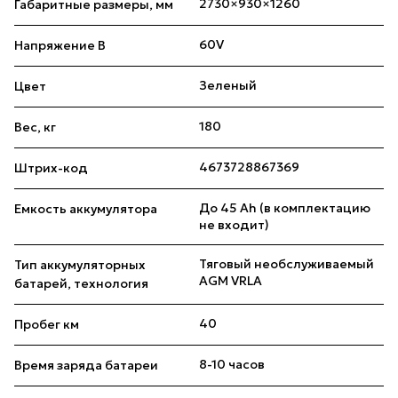
2730×930×1260
Габаритные размеры, мм
60V
Напряжение В
Зеленый
Цвет
180
Вес, кг
4673728867369
Штрих-код
До 45 Ah (в комплектацию
Емкость аккумулятора
не входит)
Тяговый необслуживаемый
Тип аккумуляторных
AGM VRLA
батарей, технология
40
Пробег км
8-10 часов
Время заряда батареи