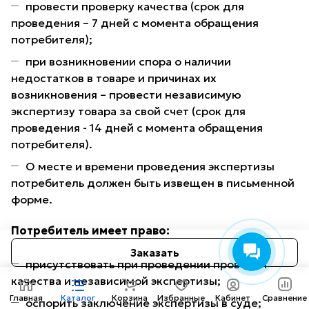
провести проверку качества (срок для
проведения – 7 дней с момента обращения
потребителя);
при возникновении спора о наличии
недостатков в товаре и причинах их
возникновения – провести независимую
экспертизу товара за свой счет (срок для
проведения - 14 дней с момента обращения
потребителя).
О месте и времени проведения экспертизы
потребитель должен быть извещен в письменной
форме.
Потребитель имеет право:
Заказать
присутствовать при проведении проверки
качества и независимой экспертизы;
Главная
Каталог
Корзина
Избранные
Кабинет
Сравнение
оспорить заключение экспертизы в суде;