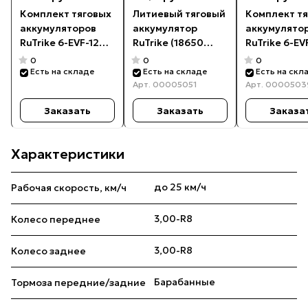
Комплект тяговых
Литиевый тяговый
Комплект т
аккумуляторов
аккумулятор
аккумулято
RuTrike 6-EVF-120
RuTrike (18650
RuTrike 6-EV
(72V120A/H C3)
MnCoNi) 60V52A/H
(60V60A/H C
0
0
0
Есть на складе
Есть на складе
Есть на скл
Арт.
00005051
Арт.
0000503
Заказать
Заказать
Заказа
Характеристики
до 25 км/ч
Рабочая скорость, км/ч
3,00-R8
Колесо переднее
3,00-R8
Колесо заднее
Барабанные
Тормоза передние/задние