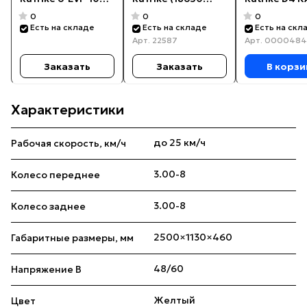
(72V100A/H C3)
MnCoNi) 24V50A/H
1800 60V15
0
0
0
Есть на складе
Есть на складе
Есть на скл
Арт.
22587
Арт.
000048
Заказать
Заказать
В корзи
Характеристики
до 25 км/ч
Рабочая скорость, км/ч
3.00-8
Колесо переднее
3.00-8
Колесо заднее
2500×1130×460
Габаритные размеры, мм
48/60
Напряжение В
Желтый
Цвет