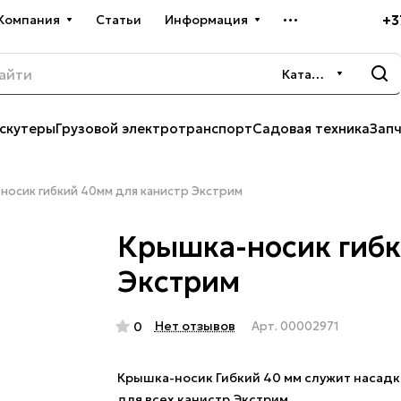
+3
Компания
Статьи
Информация
Каталог
скутеры
Грузовой электротранспорт
Садовая техника
Зап
носик гибкий 40мм для канистр Экстрим
Крышка-носик гибк
Экстрим
Нет отзывов
0
Арт.
00002971
Крышка-носик Гибкий 40 мм служит насад
для всех канистр Экстрим.