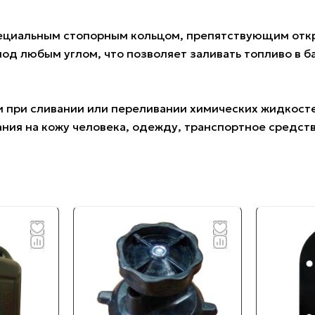
специальным стопорным кольцом, препятствующим отк
 под любым углом, что позволяет заливать топливо в б
и при сливании или переливании химических жидкосте
дания на кожу человека, одежду, транспортное средс