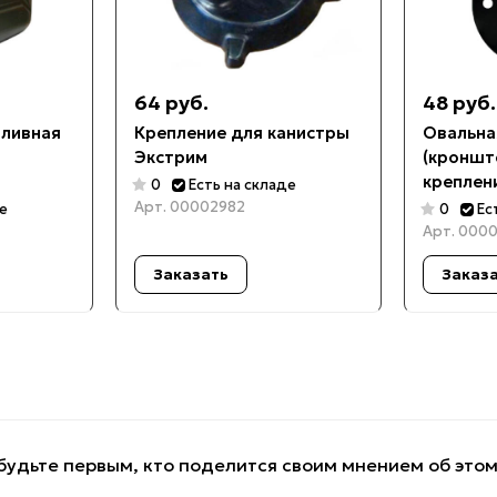
64 руб.
48 руб.
пливная
Крепление для канистры
Овальна
Экстрим
(кроншт
креплен
0
Есть на складе
экстрим
Арт.
00002982
де
0
Ес
Арт.
0000
Заказать
Заказ
будьте первым, кто поделится своим мнением об это