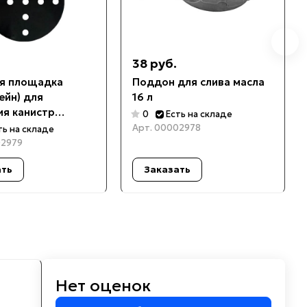
38 руб.
я площадка
Поддон для слива масла
ейн) для
16 л
ия канистр
0
Есть на складе
Арт.
00002978
ть на складе
2979
ать
Заказать
Нет оценок
м