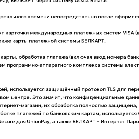
Pay, БЕЛКАРТ через систему Assist Belarus
е реального времени непосредственно после оформлен
 карточки международных платежных систем VISA (всех
также карты платежной системы БЕЛКАРТ.
 карты, обработка платежа (включая ввод номера ба
м программно-аппаратного комплекса системы электро
жей, используется защищённый протокол TLS для пе
овом центре. Это значит, что конфиденциальные данн
нтернет-магазин, их обработка полностью защищена, 
ботке платежей по банковским картам, используется б
 Secure для UnionPay, а также БЕЛКАРТ – Интернет Пар