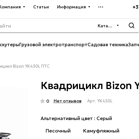
+3
Компания
Статьи
Информация
Каталог
скутеры
Грузовой электротранспорт
Садовая техника
Зап
ицикл Bizon YK450L ПТС
Квадрицикл Bizon 
Нет отзывов
0
Арт.
YK450L
Альтернативный цвет :
Серый
Песочный
Камуфляжный