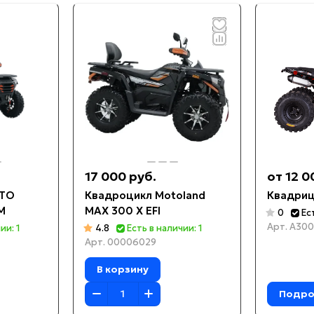
17 000 руб.
от 12 0
OTO
Квадроцикл Motoland
Квадриц
М
MAX 300 X EFI
0
Ес
Арт.
A300
ии: 1
4.8
Есть в наличии: 1
Арт.
00006029
В корзину
Подро