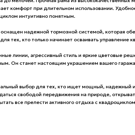
а до мелочей. Прочная рама из высококачественных м
вает комфорт при длительном использовании. Удобн
циклом интуитивно понятным.
0L оснащен надежной тормозной системой, которая о
 для тех, кто только начинает осваивать управление 
ные линии, агрессивный стиль и яркие цветовые реш
ным. Он станет настоящим украшением вашего гаража
еальный выбор для тех, кто ищет мощный, надежный 
даться свободой передвижения на природе, открыват
тать все прелести активного отдыха с квадроциклом 