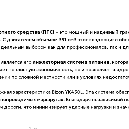
тного средства (ПТС) –
это мощный и надежный тран
. С двигателем объемом 391 см3 этот квадроцикл об
идеальным выбором как для профессионалов, так и дл
является его
инжекторная система питания
, котор
шает топливную экономичность, но и позволяет квадро
ении по сложной местности или в условиях недостато
жная характеристика Bizon YK450L. Эта система обес
днопроходимых маршрутах. Благодаря независимой по
м дороги, что минимизирует ударные нагрузки и зна