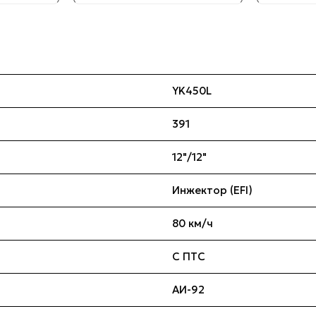
YK450L
391
12"/12"
Инжектор (EFI)
80 км/ч
С ПТС
АИ-92