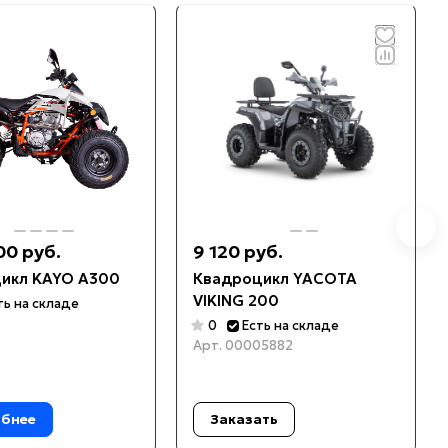
00 руб.
9 120 руб.
икл KAYO A300
Квадроцикл YACOTA
VIKING 200
ть на складе
0
Есть на складе
Арт.
00005882
бнее
Заказать