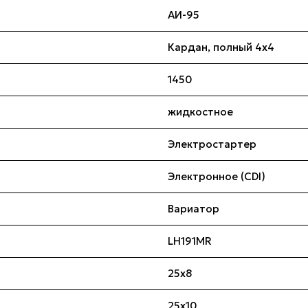
АИ-95
Кардан, полный 4х4
1450
жидкостное
Электростартер
Электронное (CDI)
Вариатор
LH191MR
25x8
25x10