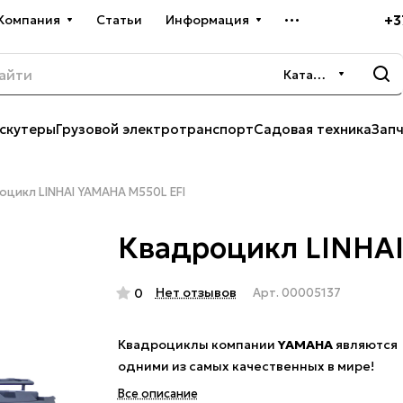
+3
Компания
Статьи
Информация
Каталог
скутеры
Грузовой электротранспорт
Садовая техника
Зап
оцикл LINHAI YAMAHA M550L EFI
Квадроцикл LINHA
Нет отзывов
0
Арт.
00005137
Квадроциклы компании
YAMAHA
являются
одними из самых качественных в мире!
Все описание