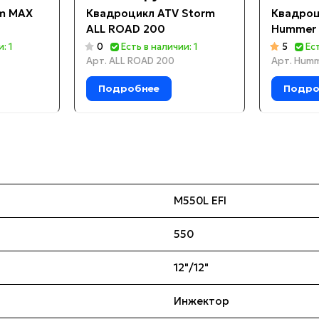
m MAX
Квадроцикл ATV Storm
Квадро
ALL ROAD 200
Hummer 
: 1
0
Есть в наличии: 1
5
Ес
Арт.
ALL ROAD 200
Арт.
Humm
Подробнее
Подро
M550L EFI
550
12"/12"
Инжектор