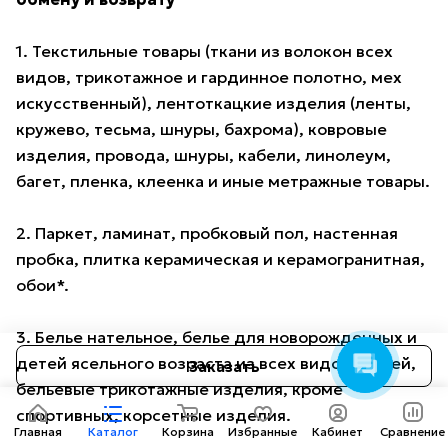
1. Текстильные товары (ткани из волокон всех
видов, трикотажное и гардинное полотно, мех
искусственный), лентоткацкие изделия (ленты,
кружево, тесьма, шнуры, бахрома), ковровые
изделия, провода, шнуры, кабели, линолеум,
багет, пленка, клеенка и иные метражные товары.
Консультант AMOTO
2. Паркет, ламинат, пробковый пол, настенная
Здравствуйте! Готов
помочь вам. Напишите мне,
пробка, плитка керамическая и керамогранитная,
если у вас появятся
обои*.
вопросы.
3. Белье нательное, белье для новорожденных и
детей ясельного возраста из всех видов тканей,
Заказать
бельевые трикотажные изделия, кроме
спортивных, корсетные изделия.
Главная
Каталог
Корзина
Избранные
Кабинет
Сравнение