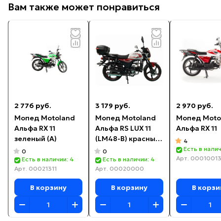
Вам также может понравиться
2 776 руб.
3 179 руб.
2 970 руб.
Мопед Motoland
Мопед Motoland
Мопед Moto
Альфа RX 11
Альфа RS LUX 11
Альфа RX 11
зеленый (А)
(LM48-B) красный
4
(А)
Есть в налич
0
0
Арт.
0001001
Есть в наличии: 4
Есть в наличии: 4
Арт.
00021311
Арт.
00020000
В корзину
В корзину
В корзи