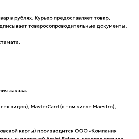
ар в рублях. Курьер предоставляет товар,
подписывает товаросопроводительные документы,
стамата.
ия заказа.
 видов), MasterCard (в том числе Maestro),
нковской карты) производится ООО «Компания
нных платежей Assist Belarus, которая прошла