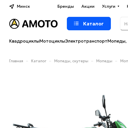
Минск
Бренды
Акции
Услуги
Каталог
Квадроциклы
Мотоциклы
Электротранспорт
Мопеды, 
–
–
–
–
Главная
Каталог
Мопеды, скутеры
Мопеды
Моп