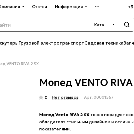
+3
Компания
Статьи
Информация
Каталог
скутеры
Грузовой электротранспорт
Садовая техника
Зап
ед VENTO RIVA 2 SX
Мопед VENTO RIVA 
Нет отзывов
0
Арт.
00001567
Мопед Vento RIVA 2 SX
точно порадует сво
обладателя стильным дизайном и отличн
показателями.