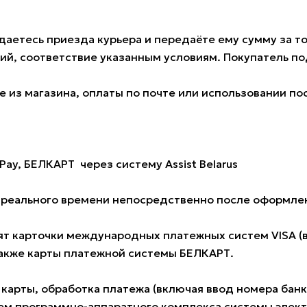
аетесь приезда курьера и передаёте ему сумму за тов
ий, соответствие указанным условиям. Покупатель 
 из магазина, оплаты по почте или использовании по
Pay, БЕЛКАРТ через систему Assist Belarus
е реального времени непосредственно после оформлен
 карточки международных платежных систем VISA (всех
также карты платежной системы БЕЛКАРТ.
 карты, обработка платежа (включая ввод номера ба
м программно-аппаратного комплекса системы электро