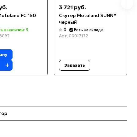
уб.
3 721 руб.
Motoland FC 150
Скутер Motoland SUNNY
черный
ть в наличии: 3
0
Есть на складе
8092
Арт.
00017172
ину
Заказать
тор