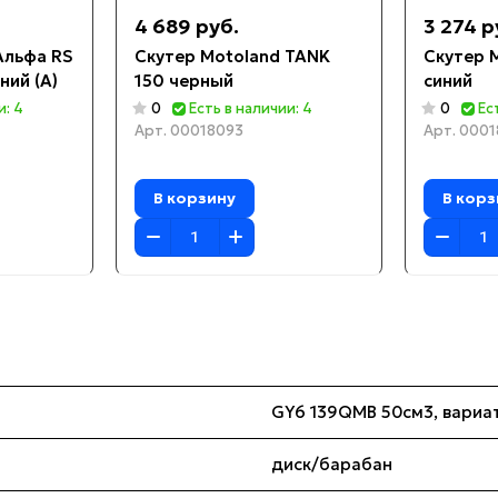
4 689 руб.
3 274 р
Альфа RS
Скутер Motoland TANK
Скутер 
ний (А)
150 черный
синий
и: 4
0
Есть в наличии: 4
0
Ес
Арт.
00018093
Арт.
0001
В корзину
В корз
GY6 139QMB 50см3, вариа
диск/барабан