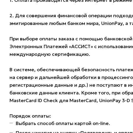
1. Оплата производится через интернет в режим
2. Для совершения финансовой операции подходят
эмитированные любым банком мира, UnionPay, а 
При выборе оплаты заказа с помощью банковской
Электронных Платежей «АССИСТ» с использование
международную сертификацию.
В системе, обеспечивающей безопасность плате
на сервер и дальнейшей обработки в процессинг
регистрационные данные и др.) не поступают в и
банковские данные клиента. Кроме того, при обра
MasterCard ID Check для MasterCard, UnionPay 3-D
Порядок оплаты:
Выбрать способ оплаты картой on-line.
После нажатия на кнопку «Подтвердить и оплат