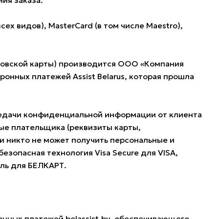
ия заказа.
 видов), MasterCard (в том числе Maestro),
нковской карты) производится ООО «Компания
нных платежей Assist Belarus, которая прошла
редачи конфиденциальной информации от клиента
ые плательщика (реквизиты карты,
и никто не может получить персональные и
езопасная технология Visa Secure для VISA,
оль для БЕЛКАРТ.
онных платежей belassist.by, обеспечивающего