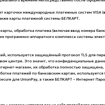
е реального времени непосредственно после оформлен
 карточки международных платежных систем VISA (всех
также карты платежной системы БЕЛКАРТ.
 карты, обработка платежа (включая ввод номера ба
м программно-аппаратного комплекса системы электро
жей, используется защищённый протокол TLS для пе
овом центре. Это значит, что конфиденциальные данн
нтернет-магазин, их обработка полностью защищена, 
ботке платежей по банковским картам, используется б
 Secure для UnionPay, а также БЕЛКАРТ – Интернет Пар
ить» система направит вас на сайт провайдера электр