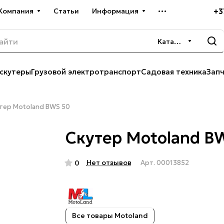
+3
Компания
Статьи
Информация
Каталог
скутеры
Грузовой электротранспорт
Садовая техника
Зап
тер Motoland BWS 50
Скутер Motoland B
Нет отзывов
0
Арт.
00013852
Все товары Motoland