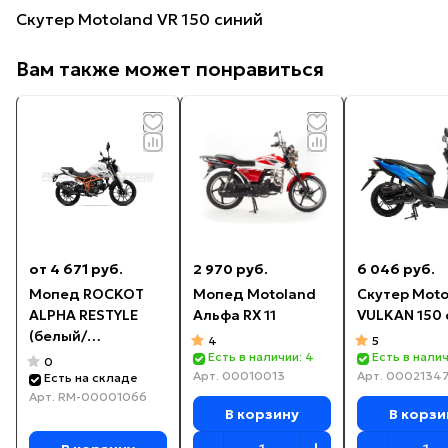
Скутер Motoland VR 150 синий
Вам также может понравиться
от 4 671 руб.
2 970 руб.
6 046 руб.
Мопед ROCKOT
Мопед Motoland
Скутер Moto
ALPHA RESTYLE
Альфа RX 11
VULKAN 150 
(белый/
4
5
оранжевый)
Есть в наличии: 4
Есть в налич
0
Арт.
00010013
Арт.
0002134
Есть на складе
Арт.
RM-00001066
В корзину
В корзи