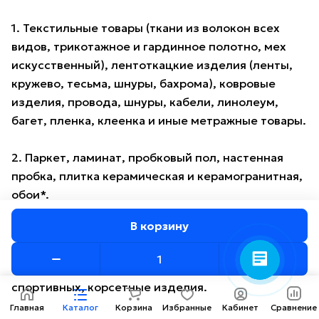
1. Текстильные товары (ткани из волокон всех
видов, трикотажное и гардинное полотно, мех
искусственный), лентоткацкие изделия (ленты,
кружево, тесьма, шнуры, бахрома), ковровые
изделия, провода, шнуры, кабели, линолеум,
багет, пленка, клеенка и иные метражные товары.
2. Паркет, ламинат, пробковый пол, настенная
пробка, плитка керамическая и керамогранитная,
обои*.
В корзину
3. Белье нательное, белье для новорожденных и
детей ясельного возраста из всех видов тканей,
бельевые трикотажные изделия, кроме
спортивных, корсетные изделия.
Главная
Каталог
Корзина
Избранные
Кабинет
Сравнение