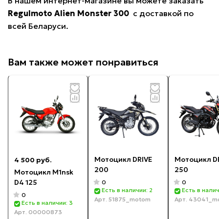
В нашем интернет-магазине вы можете заказать
Regulmoto Alien Monster 300
с доставкой по
всей Беларуси.
Вам также может понравиться
Мотоцикл DRIVE
Мотоцикл D
4 500 руб.
200
250
Мотоцикл M1nsk
D4 125
0
0
Есть в наличии: 2
Есть в налич
0
Арт.
51875_motom
Арт.
43041_m
Есть в наличии: 3
Арт.
00000873