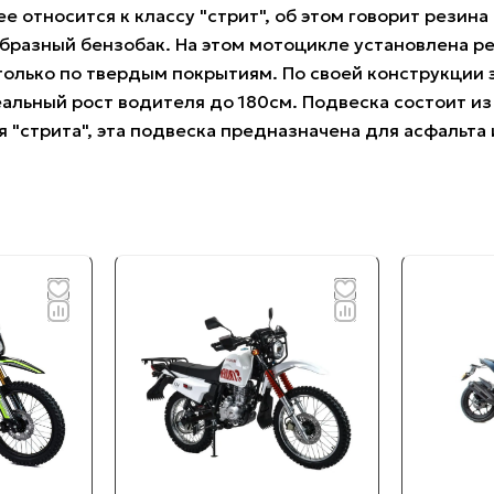
е относится к классу "стрит", об этом говорит резин
бразный бензобак. На этом мотоцикле установлена р
только по твердым покрытиям. По своей конструкции
деальный рост водителя до 180см. Подвеска состоит и
 "стрита", эта подвеска предназначена для асфальта 