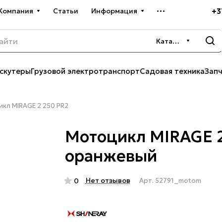
+3
Компания
Статьи
Информация
Каталог
скутеры
Грузовой электротранспорт
Садовая техника
Зап
кл MIRAGE 2 250 PR2
Мотоцикл MIRAGE 2
оранжевый
Нет отзывов
0
Арт.
52791_motom