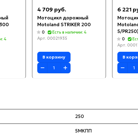
4 709 руб.
6 221 р
ный
Мотоцикл дорожный
Мотоци
 300
Motoland STRIKER 200
Motolan
5/PR250)
0
Есть в наличии: 4
Арт.
00021935
и: 4
0
Ес
Арт.
0001
В корзину
В корз
250
5МКПП