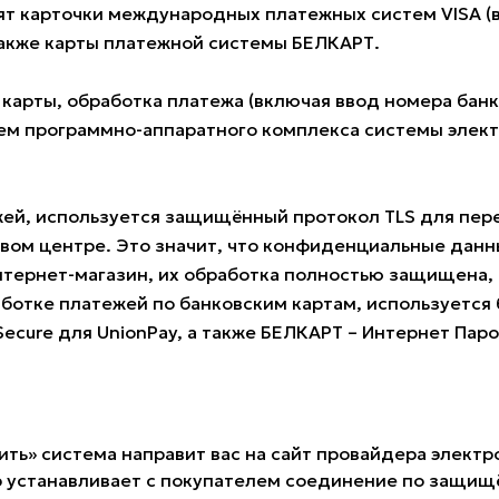
 карточки международных платежных систем VISA (всех
также карты платежной системы БЕЛКАРТ.
 карты, обработка платежа (включая ввод номера ба
м программно-аппаратного комплекса системы электро
жей, используется защищённый протокол TLS для пе
овом центре. Это значит, что конфиденциальные данн
нтернет-магазин, их обработка полностью защищена, 
ботке платежей по банковским картам, используется б
 Secure для UnionPay, а также БЕЛКАРТ – Интернет Пар
ить» система направит вас на сайт провайдера электр
 устанавливает с покупателем соединение по защищё