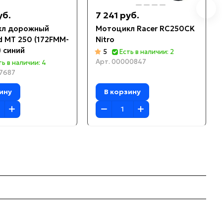
уб.
7 241 руб.
кл дорожный
Мотоцикл Racer RC250CK
d MT 250 (172FMM-
Nitro
 синий
5
Есть в наличии: 2
Арт.
00000847
ть в наличии: 4
7687
ину
В корзину