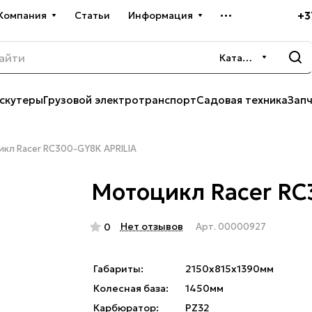
+3
Компания
Статьи
Информация
Каталог
скутеры
Грузовой электротранспорт
Садовая техника
Зап
кл Racer RC300-GY8K APRILIA
Мотоцикл Racer RC
Нет отзывов
0
Арт.
00000927
Габариты:
2150x815x1390мм
Колесная база:
1450мм
Карбюратор:
PZ32