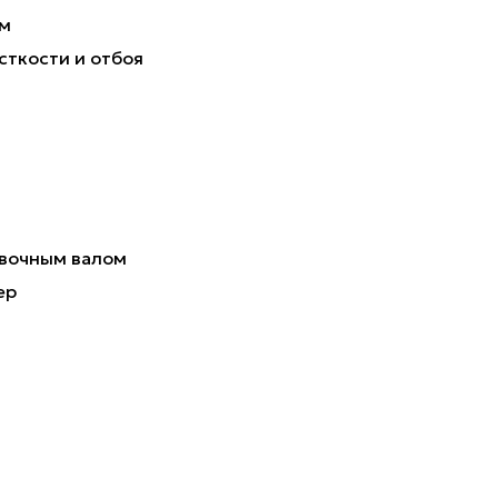
мм
сткости и отбоя
овочным валом
ер