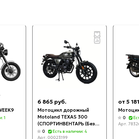
6 865 руб.
от 5 18
WEEK9
Мотоцикл дорожный
Мотоцик
Motoland TEXAS 300
: 1
0
Ес
(СПОРТИНВЕНТАРЬ (Без
Арт.
7832
ПТС)
0
Есть в наличии: 4
Арт.
00023199