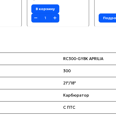
В корзину
Подро
RC300-GY8K APRILIA
300
21"/18"
Карбюратор
С ПТС