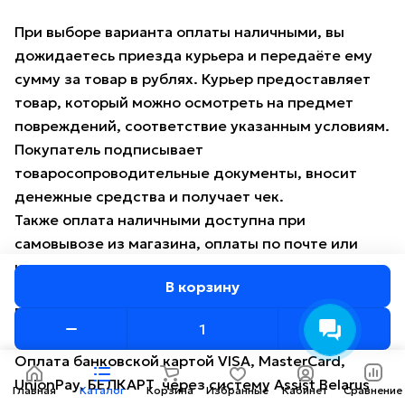
При выборе варианта оплаты наличными, вы
дожидаетесь приезда курьера и передаёте ему
сумму за товар в рублях. Курьер предоставляет
товар, который можно осмотреть на предмет
повреждений, соответствие указанным условиям.
Покупатель подписывает
товаросопроводительные документы, вносит
денежные средства и получает чек.
Также оплата наличными доступна при
самовывозе из магазина, оплаты по почте или
использовании постамата.
В корзину
Безналичный расчёт
Оплата банковской картой VISA, MasterCard,
UnionPay, БЕЛКАРТ через систему Assist Belarus
Главная
Каталог
Корзина
Избранные
Кабинет
Сравнение