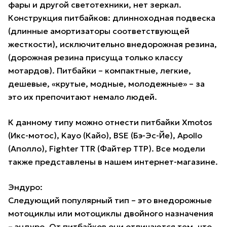
фары и другой светотехники, нет зеркал.
Конструкция питбайков: длинноходная подвеска
(длинные амортизаторы соответствующей
жесткости), исключительно внедорожная резина,
(дорожная резина присуща только классу
мотардов). Питбайки – компактные, легкие,
дешевые, «крутые, модные, молодежные» – за
это их препочитают немало людей.
К данному типу можно отнести питбайки Xmotos
(Икс-мотос), Kayo (Кайо), BSE (Бэ-Эс-Йе), Apollo
(Аполло), Fighter TTR (Файтер ТТР). Все модели
также представлены в нашем интернет-магазине.
Эндуро:
Следующий популярный тип – это внедорожные
мотоциклы или мотоциклы двойного назначения
– эндуро. От питбайков они отличаются тем, что