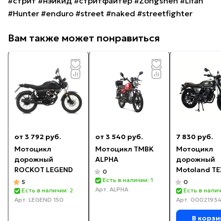
#стрит #нэйкид #стритфайтер #Zongshen #Lifan
#Hunter #enduro #street #naked #streetfighter
Вам также может понравиться
от 3 792 руб.
от 3 540 руб.
7 830 руб.
Мотоцикл
Мотоцикл TMBK
Мотоцикл
дорожный
ALPHA
дорожный
ROCKOT LEGEND
Motoland T
0
300
Есть в наличии: 1
5
0
Арт.
ALPHA
Есть в наличии: 2
Есть в налич
Арт.
LEGEND 150
Арт.
0002193
В корзи