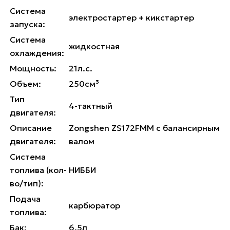
Система
электростартер + кикстартер
запуска:
Система
жидкостная
охлаждения:
Мощность:
21л.с.
Объем:
250см³
Тип
4-тактный
двигателя:
Описание
Zongshen ZS172FMM с балансирным
двигателя:
валом
Система
топлива (кол-
НИББИ
во/тип):
Подача
карбюратор
топлива:
Бак:
6.5л