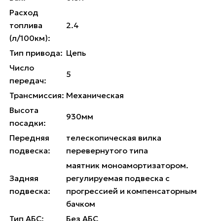
Расход
топлива
2.4
(л/100км):
Тип привода:
Цепь
Число
5
передач:
Трансмиссия:
Механическая
Высота
930мм
посадки:
Передняя
телескопическая вилка
подвеска:
перевернутого типа
маятник моноамортизатором.
Задняя
регулируемая подвеска с
подвеска:
прогрессией и компенсаторным
бачком
Тип АБС:
Без АБС