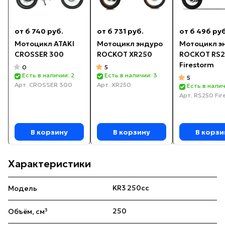
от 6 740 руб.
от 6 731 руб.
от 6 496 руб
Мотоцикл ATAKI
Мотоцикл эндуро
Мотоцикл э
CROSSER 300
ROCKOT XR250
ROCKOT RS
Firestorm
0
5
Есть в наличии: 2
Есть в наличии: 3
5
Арт.
CROSSER 300
Арт.
XR250
Есть в налич
Арт.
RS250 Fir
В корзину
В корзину
В корзи
Характеристики
KR3 250cc
Модель
250
Объём, см³