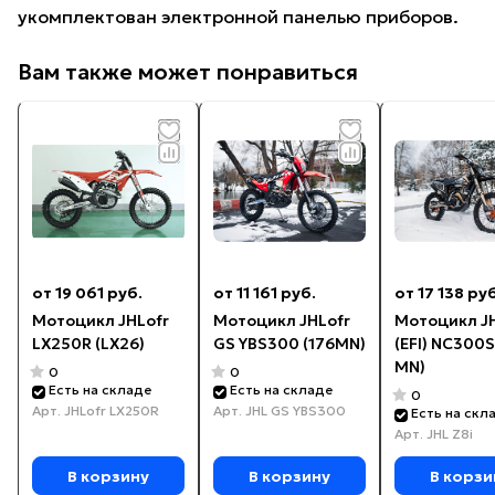
укомплектован электронной панелью приборов.
Вам также может понравиться
от 19 061 руб.
от 11 161 руб.
от 17 138 руб
Мотоцикл JHLofr
Мотоцикл JHLofr
Мотоцикл JH
LX250R (LX26)
GS YBS300 (176MN)
(EFI) NC300S
MN)
0
0
Есть на складе
Есть на складе
0
Арт.
JHLofr LX250R
Арт.
JHL GS YBS300
Есть на скл
Арт.
JHL Z8i
В корзину
В корзину
В корзи