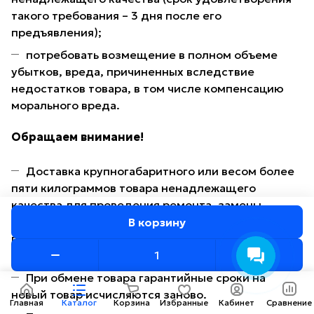
такого требования – 3 дня после его
предъявления);
потребовать возмещение в полном объеме
убытков, вреда, причиненных вследствие
недостатков товара, в том числе компенсацию
морального вреда.
Обращаем внимание!
Доставка крупногабаритного или весом более
пяти килограммов товара ненадлежащего
качества для проведения ремонта, замены,
возврата осуществляется силами и за счет
В корзину
продавца (изготовителя, поставщика, ремонтной
организации).
При обмене товара гарантийные сроки на
новый товар исчисляются заново.
Главная
Каталог
Корзина
Избранные
Кабинет
Сравнение