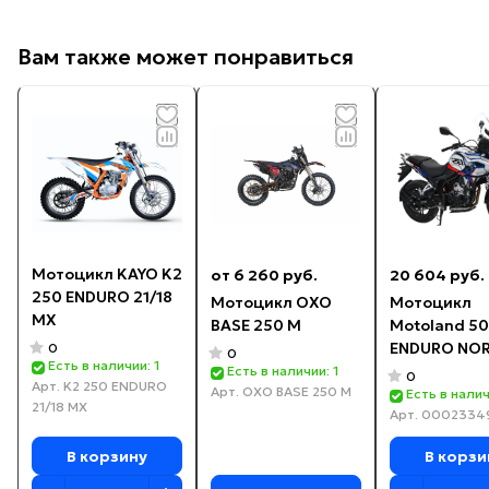
Вам также может понравиться
Мотоцикл KAYO K2
от 6 260 руб.
20 604 руб.
250 ENDURO 21/18
Мотоцикл OXO
Мотоцикл
МХ
BASE 250 M
Motoland 5
ENDURO NO
0
0
Есть в наличии: 1
Есть в наличии: 1
0
Арт.
K2 250 ENDURO
Арт.
OXO BASE 250 M
Есть в налич
21/18 МХ
Арт.
0002334
В корзину
В корзи