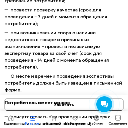
требование потребителя;
провести проверку качества (срок для
проведения – 7 дней с момента обращения
потребителя);
при возникновении спора о наличии
недостатков в товаре и причинах их
возникновения – провести независимую
экспертизу товара за свой счет (срок для
проведения - 14 дней с момента обращения
потребителя).
О месте и времени проведения экспертизы
потребитель должен быть извещен в письменной
форме.
Потребитель имеет право:
Заказать
присутствовать при проведении проверки
качества и независимой экспертизы;
Главная
Каталог
Корзина
Избранные
Кабинет
Сравнение