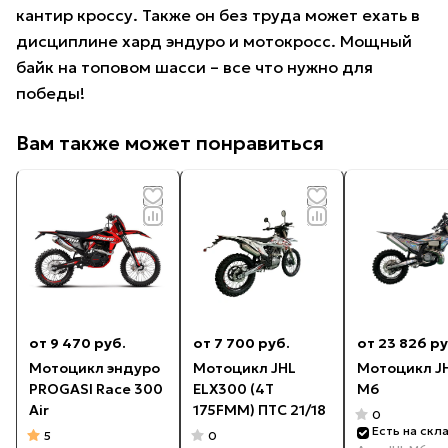
кантир кроссу. Также он без труда может ехать в
дисциплине хард эндуро и мотокросс. Мощный
байк на топовом шасси – все что нужно для
победы!
Вам также может понравиться
от 9 470 руб.
от 7 700 руб.
от 23 826 ру
Мотоцикл эндуро
Мотоцикл JHL
Мотоцикл JH
PROGASI Race 300
ELX300 (4T
M6
Air
175FMM) ПТС 21/18
0
Есть на скл
5
0