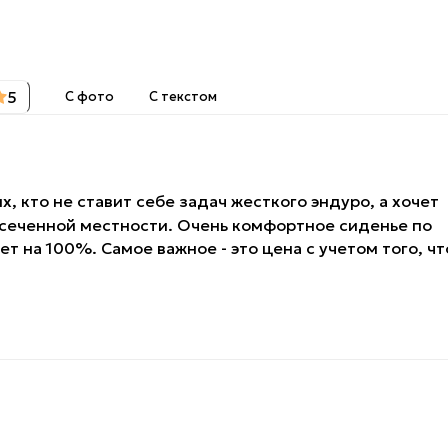
5
С фото
С текстом
 кто не ставит себе задач жесткого эндуро, а хочет
есеченной местности. Очень комфортное сиденье по
т на 100%. Самое важное - это цена с учетом того, чт