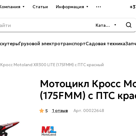
+3
Компания
Статьи
Информация
Каталог
скутеры
Грузовой электротранспорт
Садовая техника
Зап
Кросс Motoland XR300 LITE (175FMM) с ПТС красный
Мотоцикл Кросс Mo
(175FMM) с ПТС кр
1 отзыв
5
Арт.
00022648