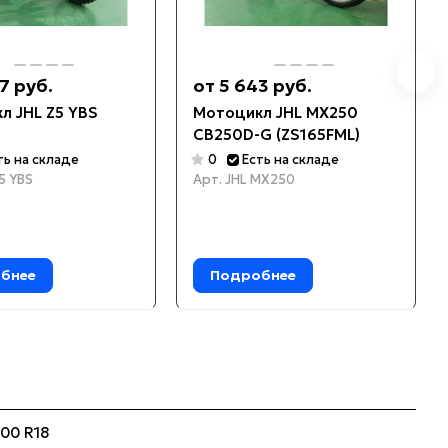
7 руб.
от 5 643 руб.
л JHL Z5 YBS
Мотоцикл JHL MX250
CB250D-G (ZS165FML)
ть на складе
0
Есть на складе
5 YBS
Арт.
JHL MX250
бнее
Подробнее
100 R18