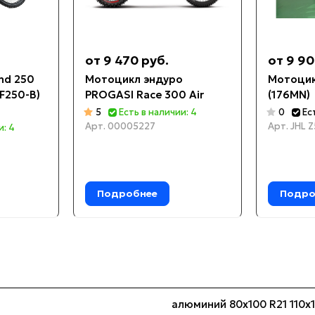
от 9 470 руб.
от 9 90
nd 250
Мотоцикл эндуро
Мотоцик
F250-B)
PROGASI Race 300 Air
(176MN)
5
Есть в наличии: 4
0
Ес
Арт.
00005227
Арт.
JHL Z
и: 4
Подробнее
Подро
алюминий 80х100 R21 110х