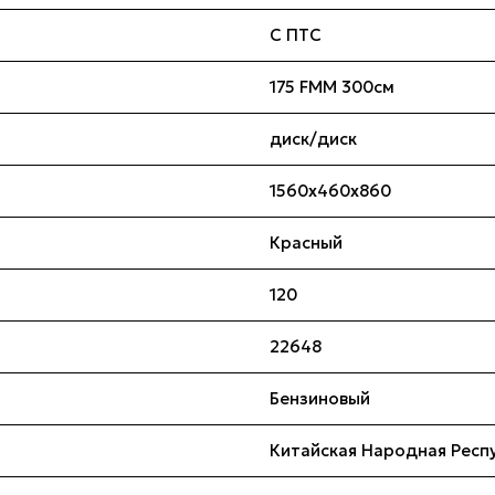
С ПТС
175 FMM 300см
диск/диск
1560x460x860
Красный
120
22648
Бензиновый
Китайская Народная Респ