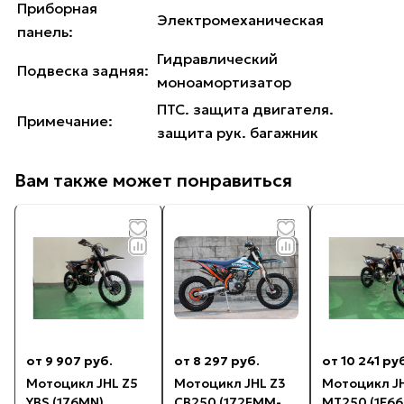
Приборная
Электромеханическая
панель:
Гидравлический
Подвеска задняя:
моноамортизатор
ПТС. защита двигателя.
Примечание:
защита рук. багажник
Вам также может понравиться
от 9 907 руб.
от 8 297 руб.
от 10 241 ру
Мотоцикл JHL Z5
Мотоцикл JHL Z3
Мотоцикл J
YBS (176MN)
CB250 (172FMM-
MT250 (1E6