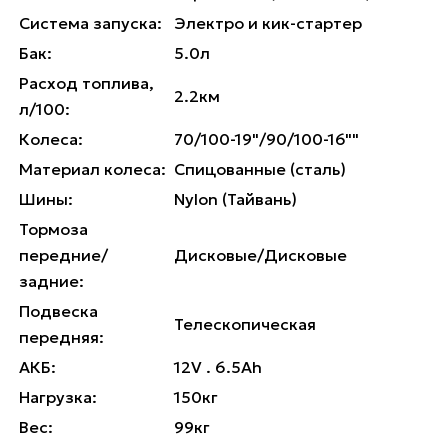
Система запуска:
Электро и кик-стартер
Бак:
5.0л
Расход топлива,
2.2км
л/100:
Колеса:
70/100-19"/90/100-16""
Материал колеса:
Спицованные (сталь)
Шины:
Nylon (Тайвань)
Тормоза
передние/
Дисковые/Дисковые
задние:
Подвеска
Телескопическая
передняя:
АКБ:
12V . 6.5Аh
Нагрузка:
150кг
Вес:
99кг