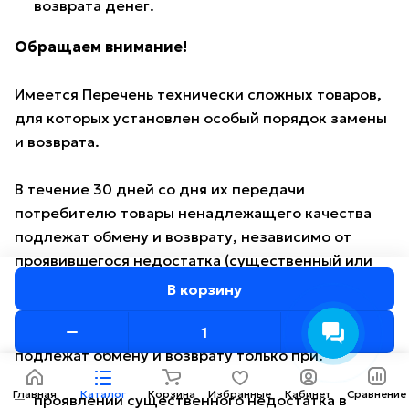
возврата денег.
Обращаем внимание!
Имеется Перечень технически сложных товаров,
для которых установлен особый порядок замены
и возврата.
В течение 30 дней со дня их передачи
потребителю товары ненадлежащего качества
подлежат обмену и возврату, независимо от
проявившегося недостатка (существенный или
несущественный).
В корзину
По истечении 30 дней со дня их передачи
подлежат обмену и возврату только при:
Главная
Каталог
Корзина
Избранные
Кабинет
Сравнение
проявлении существенного недостатка в