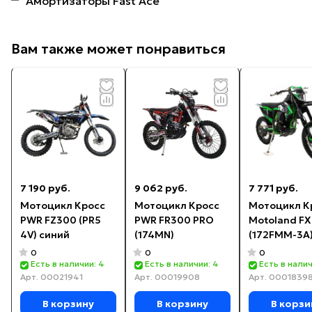
Амортизаторы Fast Ace
Вам также может понравиться
7 190 руб.
9 062 руб.
7 771 руб.
Мотоцикл Кросс
Мотоцикл Кросс
Мотоцикл К
PWR FZ300 (PR5
PWR FR300 PRO
Motoland FX
4V) синий
(174MN)
(172FMM-3A
зеленый
0
0
0
Есть в наличии: 4
Есть в наличии: 4
Есть в налич
Арт.
00021941
Арт.
00019908
Арт.
0001839
В корзину
В корзину
В корзи