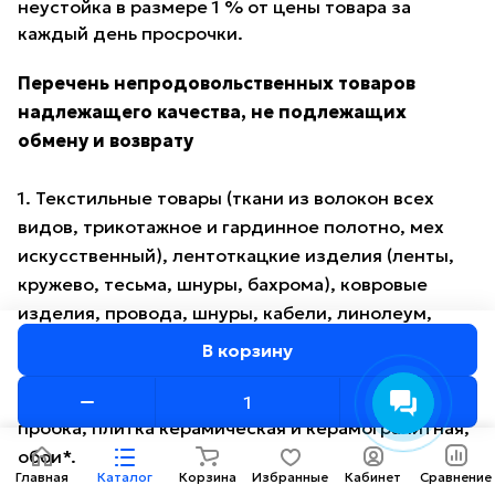
неустойка в размере 1 % от цены товара за
каждый день просрочки.
Перечень непродовольственных товаров
надлежащего качества, не подлежащих
обмену и возврату
1. Текстильные товары (ткани из волокон всех
видов, трикотажное и гардинное полотно, мех
искусственный), лентоткацкие изделия (ленты,
кружево, тесьма, шнуры, бахрома), ковровые
изделия, провода, шнуры, кабели, линолеум,
багет, пленка, клеенка и иные метражные товары.
В корзину
2. Паркет, ламинат, пробковый пол, настенная
пробка, плитка керамическая и керамогранитная,
обои*.
Главная
Каталог
Корзина
Избранные
Кабинет
Сравнение