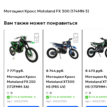
Мотоцикл Кросс Motoland FX 300 (174MN-3)
Вам также может понравиться
7 771 руб.
6 744 руб.
6 473 руб.
Мотоцикл Кросс
Мотоцикл Кросс
Мотоцикл К
Motoland FX 250
Motoland XT300
Motoland X
(172FMM-3A)
HS (PR5 4V)
HS (175FMM 
зеленый
0
0
0
Есть в наличии: 4
Есть в наличии: 4
Есть в налич
Арт.
00021315
Арт.
00021152
Арт.
00021151