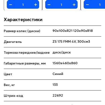
Характеристики
90х100хR21 120х90хR18
Размер колес (диски)
ZS 175 FMM 4V, 300см3
Двигатель
диск/диск
Тормоза передние/задние
1560x460x860
Габаритные размеры, мм
Синий
Цвет
133
Вес, кг
22692
Штрих-код