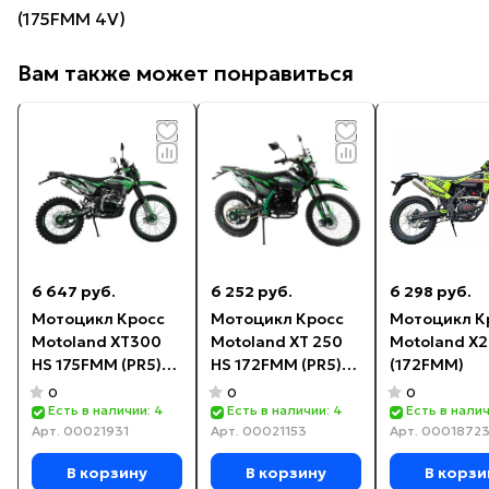
(175FMM 4V)
Вам также может понравиться
6 647 руб.
6 252 руб.
6 298 руб.
Мотоцикл Кросс
Мотоцикл Кросс
Мотоцикл К
Motoland XT300
Motoland XT 250
Motoland X2
HS 175FMM (PR5)
HS 172FMM (PR5)
(172FMM)
ПТС зеленый
ПТС зеленый
0
0
0
Есть в наличии: 4
Есть в наличии: 4
Есть в налич
Арт.
00021931
Арт.
00021153
Арт.
0001872
В корзину
В корзину
В корзи