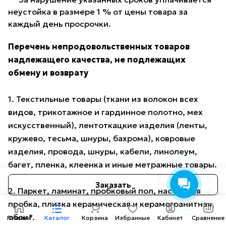
неустойка в размере 1 % от цены товара за
каждый день просрочки.
Перечень непродовольственных товаров
надлежащего качества, не подлежащих
обмену и возврату
1. Текстильные товары (ткани из волокон всех
видов, трикотажное и гардинное полотно, мех
искусственный), лентоткацкие изделия (ленты,
кружево, тесьма, шнуры, бахрома), ковровые
изделия, провода, шнуры, кабели, линолеум,
багет, пленка, клеенка и иные метражные товары.
Заказать
2. Паркет, ламинат, пробковый пол, настенная
пробка, плитка керамическая и керамогранитная,
обои*.
Главная
Каталог
Корзина
Избранные
Кабинет
Сравнение