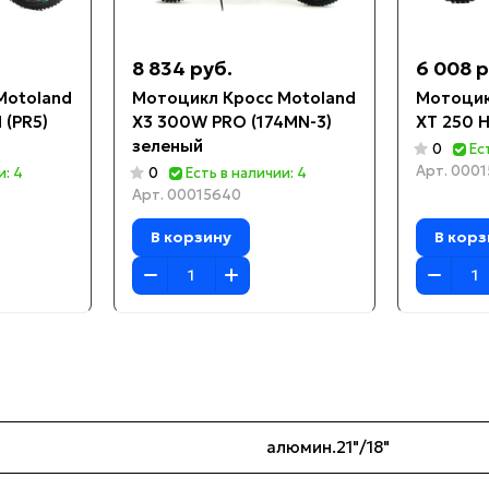
8 834 руб.
6 008 р
Motoland
Мотоцикл Кросс Motoland
Мотоцик
 (PR5)
X3 300W PRO (174MN-3)
XT 250 H
зеленый
0
Ес
Арт.
0001
и: 4
0
Есть в наличии: 4
Арт.
00015640
В корзину
В корз
алюмин.21"/18"