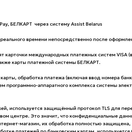
Pay, БЕЛКАРТ через систему Assist Belarus
е реального времени непосредственно после оформлен
 карточки международных платежных систем VISA (всех
также карты платежной системы БЕЛКАРТ.
 карты, обработка платежа (включая ввод номера ба
м программно-аппаратного комплекса системы электро
жей, используется защищённый протокол TLS для пе
овом центре. Это значит, что конфиденциальные данн
нтернет-магазин, их обработка полностью защищена, 
ботке платежей по банковским картам, используется б