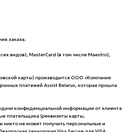
ия заказа.
 видов), MasterCard (в том числе Maestro),
нковской карты) производится ООО «Компания
нных платежей Assist Belarus, которая прошла
редачи конфиденциальной информации от клиента
ые плательщика (реквизиты карты,
и никто не может получить персональные и
езопасная технология Visa Secure для VISA,