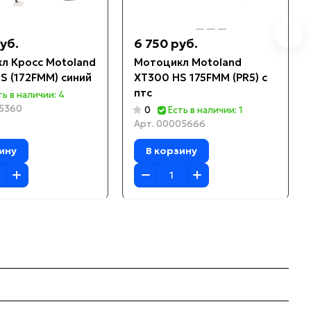
уб.
6 750 руб.
л Кросс Motoland
Мотоцикл Motoland
S (172FMM) синий
XT300 HS 175FMM (PR5) с
птс
ть в наличии: 4
5360
0
Есть в наличии: 1
Арт.
00005666
ину
В корзину