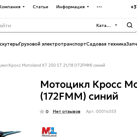
+3
Компания
Статьи
Информация
Каталог
скутеры
Грузовой электротранспорт
Садовая техника
Зап
кл Кросс Motoland XT 250 ST 21/18 (172FMM) синий
Мотоцикл Кросс Mot
(172FMM) синий
Нет отзывов
0
Арт.
00014053