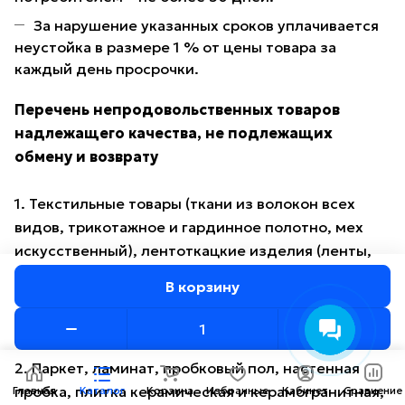
За нарушение указанных сроков уплачивается
неустойка в размере 1 % от цены товара за
каждый день просрочки.
Перечень непродовольственных товаров
надлежащего качества, не подлежащих
обмену и возврату
1. Текстильные товары (ткани из волокон всех
видов, трикотажное и гардинное полотно, мех
искусственный), лентоткацкие изделия (ленты,
кружево, тесьма, шнуры, бахрома), ковровые
В корзину
изделия, провода, шнуры, кабели, линолеум,
багет, пленка, клеенка и иные метражные товары.
2. Паркет, ламинат, пробковый пол, настенная
пробка, плитка керамическая и керамогранитная,
Главная
Каталог
Корзина
Избранные
Кабинет
Сравнение