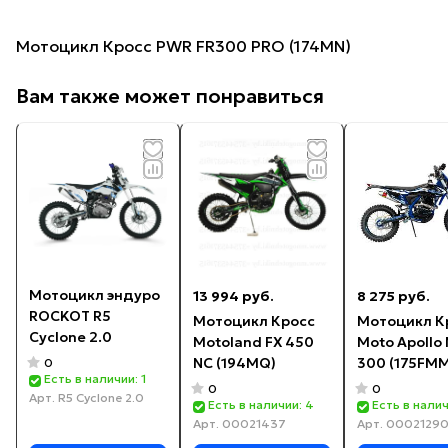
Мотоцикл Кросс PWR FR300 PRO (174MN)
Вам также может понравиться
Мотоцикл эндуро
13 994 руб.
8 275 руб.
ROCKOT R5
Мотоцикл Кросс
Мотоцикл К
Cyclone 2.0
Motoland FX 450
Moto Apollo
NC (194MQ)
300 (175FMM
0
Есть в наличии: 1
синий
0
0
Арт.
R5 Cyclone 2.0
Есть в наличии: 4
Есть в налич
Арт.
00021437
Арт.
0002129