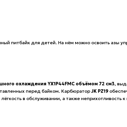
нный питбайк для детей. На нём можно освоить азы 
шного охлаждения YX1P44FMC объёмом 72 см3
, вы
ставленных перед байком. Карбюратор
JK PZ19
обеспеч
 лёгкость в обслуживании, а также неприхотливость к 