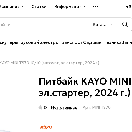
+3
Компания
Статьи
Информация
Каталог
скутеры
Грузовой электротранспорт
Садовая техника
Зап
KAYO MINI TS70 10/10 (автомат, эл.стартер, 2024 г.)
Питбайк KAYO MINI 
эл.стартер, 2024 г.)
Нет отзывов
0
Арт.
MINI TS70