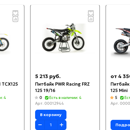
5 213 руб.
от 4 35
d TCX125
Питбайк PWR Racing FRZ
Питбайк
125 19/16
125 Mini
и: 4
0
Есть в наличии: 4
5
Ес
Арт.
00012944
Арт.
0000
В корзину
Подро