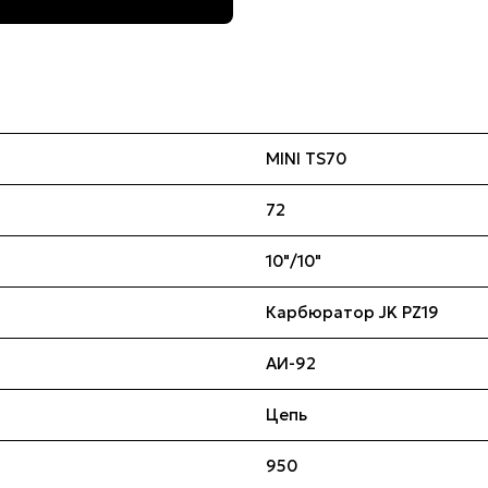
MINI TS70
72
10"/10"
Карбюратор JK PZ19
АИ-92
Цепь
950