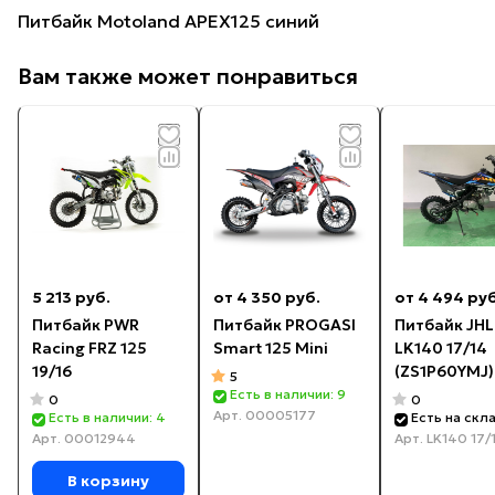
Питбайк Motoland APEX125 синий
Вам также может понравиться
5 213 руб.
от 4 350 руб.
от 4 494 руб
Питбайк PWR
Питбайк PROGASI
Питбайк JHL
Racing FRZ 125
Smart 125 Mini
LK140 17/14
19/16
(ZS1P60YMJ)
5
Есть в наличии: 9
0
0
Арт.
00005177
Есть в наличии: 4
Есть на скл
Арт.
00012944
Арт.
LK140 17/
В корзину