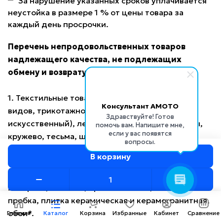
За нарушение указанных сроков уплачивается
неустойка в размере 1 % от цены товара за
каждый день просрочки.
Перечень непродовольственных товаров
надлежащего качества, не подлежащих
обмену и возврату
1. Текстильные товары (ткани из волокон всех
Консультант AMOTO
видов, трикотажное и гардинное полотно, мех
Здравствуйте! Готов
искусственный), лентоткацкие изделия (ленты,
помочь вам. Напишите мне,
если у вас появятся
кружево, тесьма, шнуры, бахрома), ковровые
вопросы.
изделия, провода, шнуры, кабели, линолеум,
В корзину
багет, пленка, клеенка и иные метражные товары.
2. Паркет, ламинат, пробковый пол, настенная
пробка, плитка керамическая и керамогранитная,
обои*.
Главная
Каталог
Корзина
Избранные
Кабинет
Сравнение